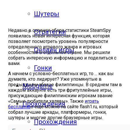
Шутеры
Недавно в сервисе сбора статистики SteamSpy
Стратегии
появилась новая интересная функция, которая
позволяет посмотреть уровень популярности
определенного игрового жанра и игровых
Онлайн игры
особенностей в отдельной стране. Мы решили
собрать интересную информацию и поделиться с
вами.
Гонки
А начнем с условно-бесплатных игр, то ... как вы
думаете, кто лидирует? Уже упомянутые в
предыдущем абзаце филиппинцы. В среднем там в
Mobgame
каждом аккаунте есть три фритуплейные игры,
присуждающие филиппинским игрокам звание
«Самые любители халявы». Также
играть
Прохождения
бесплатно
еще можно на сайте flash1.ru, который
собрал лучшие аркады, платформеры, гонки,
шутеры и многие другие браузерные игры.
Прохождения