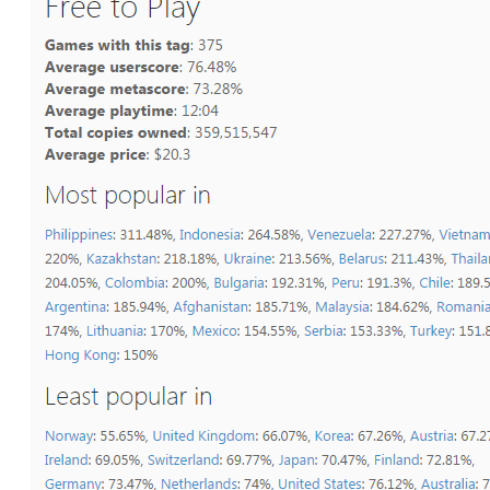
компьютерных
игр
Видео
прохождения
мобильных
игр
Где логика