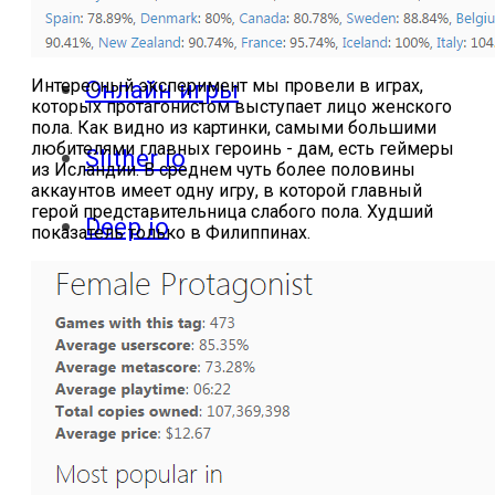
ответы
Интересный эксперимент мы провели в играх,
Онлайн игры
которых протагонистом выступает лицо женского
пола. Как видно из картинки, самыми большими
любителями главных героинь - дам, есть геймеры
Slither io
из Исландии. В среднем чуть более половины
аккаунтов имеет одну игру, в которой главный
герой представительница слабого пола. Худший
Deep io
показатель только в Филиппинах.