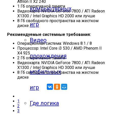
Athlon II X2 240
1 Гб оперативной памяти
компьютерных
Видеокарта: NVIDIA GeForce 7800 / ATI Radeon
X1300 / Intel Graphics HD 2000 или лучше
8 Гб свободного пространства на жестком
игр
диске
Рекомендуемые системные требования:
Видео
Операционная система: Windows 8.1 / 8
Процессор: Intel Core i3 530 / AMD Phenom II
X4 925
прохождения
2 Гб оперативной памяти
Видеокарта: NVIDIA GeForce 7800 / ATI Radeon
X1300 / Intel Graphics HD 3000 или лучше
мобильных
8 Гб свободного пространства на жестком
диске
игр
1
Где логика
2
3