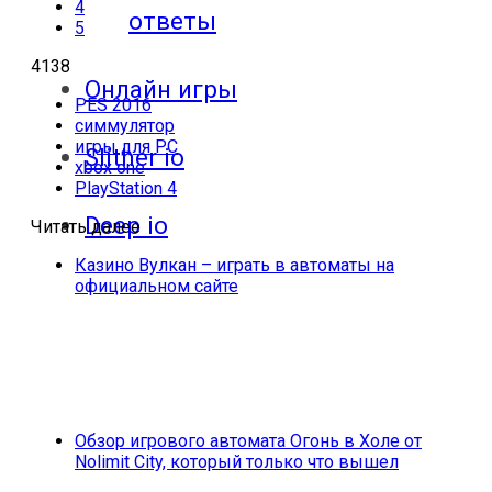
4
ответы
5
4138
Онлайн игры
PES 2016
симмулятор
игры для PC
Slither io
xbox one
PlayStation 4
Deep io
Читать далее
Казино Вулкан – играть в автоматы на
официальном сайте
Обзор игрового автомата Огонь в Холе от
Nolimit City, который только что вышел