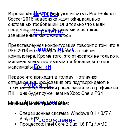
Шутеры
Игроки, которые планируют играть в Pro Evolution
Soccer 2016 наверняка ждут официальных
системных требований. Они только что были
представлены разработчиками и не такие
Стратегии
завышенные как ожидалось.
Представленная конфигурация говорит о том, что в
Онлайн игры
PES 2016 можно играть даже на слабом
компьютере. Кроме того, это относится не только к
минимальным системным требованиям, но и к
Гонки
максимальным.
Первое что приходит в голову – отличная
оптимизация. Требования это подтверждают, к
Mobgame
тому же, разработчики ранее заявили о графике на
ПК – она будет хуже, чем на Xbox One и PS4.
Прохождения
Минимальные требования:
Операционная система: Windows 8.1 / 8/7 /
Vista SP2
Прохождения
Процессор: Intel Core 2 Duo 1.8 ГГц / AMD