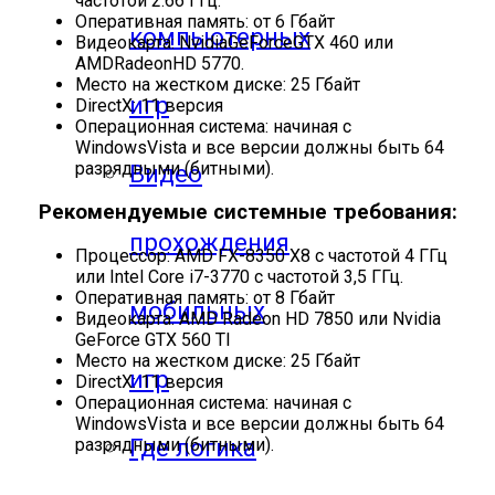
частотой 2.66 ГГц.
Оперативная память: от 6 Гбайт
компьютерных
Видеокарта: NvidiaGeForceGTX 460 или
AMDRadeonHD 5770.
Место на жестком диске: 25 Гбайт
игр
DirectX: 11 версия
Операционная система: начиная с
WindowsVista и все версии должны быть 64
разрядными (битными).
Видео
Рекомендуемые системные требования:
прохождения
Процессор: AMD FX-8350 X8 с частотой 4 ГГц
или Intel Core i7-3770 с частотой 3,5 ГГц.
Оперативная память: от 8 Гбайт
мобильных
Видеокарта: AMD Radeon HD 7850 или Nvidia
GeForce GTX 560 TI
Место на жестком диске: 25 Гбайт
игр
DirectX: 11 версия
Операционная система: начиная с
WindowsVista и все версии должны быть 64
Где логика
разрядными (битными).