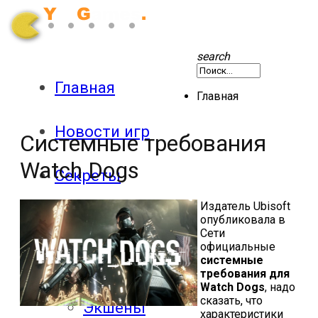
search
Главная
Главная
Новости игр
Системные требования
Watch Dogs
Секреты
Издатель Ubisoft
Патчи
опубликовала в
Сети
официальные
системные
Обзоры
требования для
Watch Dogs
, надо
сказать, что
Экшены
характеристики