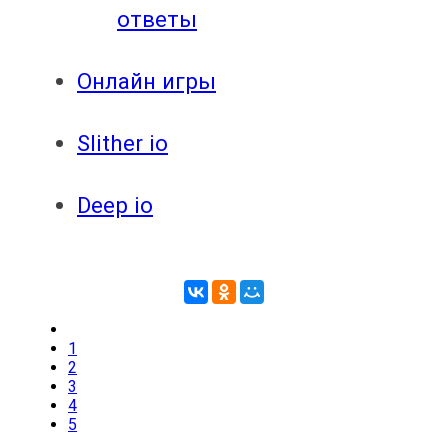
ответы
Онлайн игры
Slither io
Deep io
1
2
3
4
5