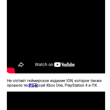
компьютерных
игр
Видео
прохождения
мобильных
Не отстаёт геймерское издание IGN, которое также
игр
провело тест версий Xbox One, PlayStation 4 и ПК.
Где логика