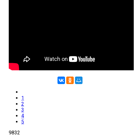
ответы
Онлайн игры
Slither io
Deep io
1
2
3
4
5
9832