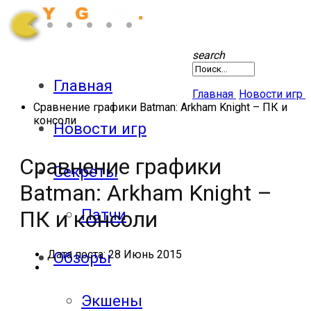
search
Главная
Главная
Новости игр
Сравнение графики Batman: Arkham Knight – ПК и
консоли
Новости игр
Сравнение графики
Секреты
Batman: Arkham Knight –
Патчи
ПК и консоли
Дата поста:
28 Июнь 2015
Обзоры
Экшены