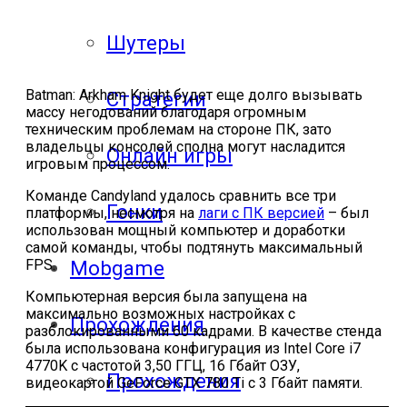
Шутеры
Batman: Arkham Knight будет еще долго вызывать
Стратегии
массу негодований благодаря огромным
техническим проблемам на стороне ПК, зато
владельцы консолей сполна могут насладится
Онлайн игры
игровым процессом.
Команде Candyland удалось сравнить все три
Гонки
платформы, несмотря на
лаги с ПК версией
– был
использован мощный компьютер и доработки
самой команды, чтобы подтянуть максимальный
FPS.
Mobgame
Компьютерная версия была запущена на
максимально возможных настройках с
Прохождения
разблокированными 60 кадрами. В качестве стенда
была использована конфигурация из Intel Core i7
4770K с частотой 3,50 ГГЦ, 16 Гбайт ОЗУ,
Прохождения
видеокартой GeForce GTX 780 Ti с 3 Гбайт памяти.