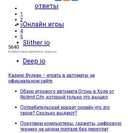
ответы
1
2
Онлайн игры
3
4
5
Slither io
5640
Комментарии временно закрыты.
Deep io
Казино Вулкан – играть в автоматы на
официальном сайте
Обзор игрового автомата Огонь в Холе от
Nolimit City, который только что вышел
Потребительский кредит онлайн что это
такое? Сколько выдают?
Покупаем компьютеры, гаджеты, цифровую
технику на одном портале без переплат