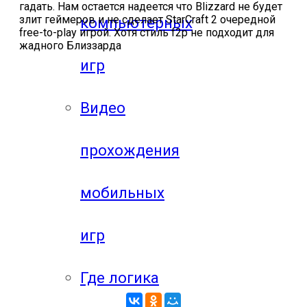
гадать. Нам остается надеется что Blizzard не будет
злит геймеров и не сделает StarCraft 2 очередной
компьютерных
free-to-play игрой. Хотя стиль f2p не подходит для
жадного Близзарда
игр
Видео
прохождения
мобильных
игр
Где логика