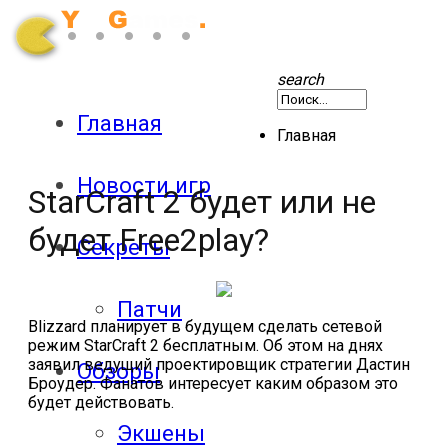
search
Главная
Главная
Новости игр
StarCraft 2 будет или не
будет Free2play?
Секреты
Патчи
Blizzard планирует в будущем сделать сетевой
режим StarCraft 2 бесплатным. Об этом на днях
заявил ведущий проектировщик стратегии Дастин
Обзоры
Броудер. Фанатов интересует каким образом это
будет действовать.
Экшены