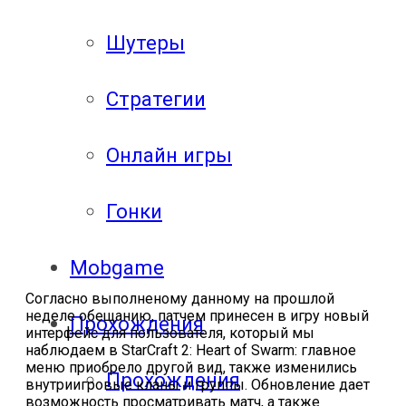
Шутеры
Стратегии
Онлайн игры
Гонки
Mobgame
Согласно выполненому данному на прошлой
неделе обещанию, патчем принесен в игру новый
Прохождения
интерфейс для пользователя, который мы
наблюдаем в StarCraft 2: Heart of Swarm: главное
меню приобрело другой вид, также изменились
Прохождения
внутриигровые кланы и группы. Обновление дает
возможность просматривать матч, а также