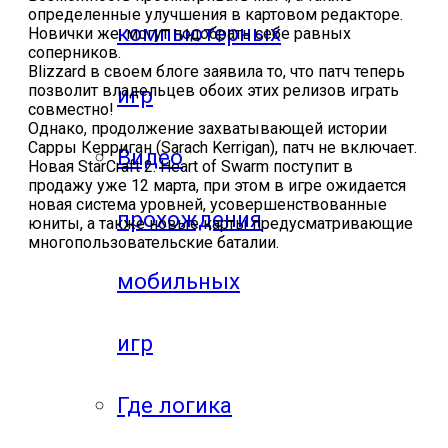
определенные улучшения в картовом редакторе.
компьютерных
Новички же, могут подобрать себе равных
соперников.
Blizzard в своем блоге заявила то, что патч теперь
позволит владельцев обоих этих релизов играть
игр
совместно!
Однако, продолжение захватывающей истории
Сарры Керриган (Sarach Kerrigan), патч не включает.
Видео
Новая StarCraft 2: Heart of Swarm поступит в
продажу уже 12 марта, при этом в игре ожидается
новая система уровней, усовершенствованные
прохождения
юниты, а также новые карты предусматривающие
многопользовательские баталии.
мобильных
игр
Где логика