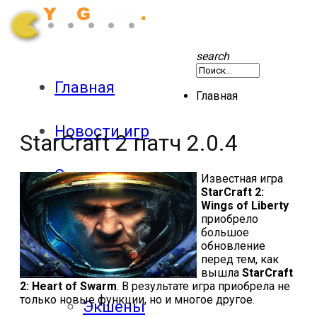
search
Главная
Главная
Новости игр
StarCraft 2 патч 2.0.4
Секреты
Известная игра
StarCraft 2:
Wings of Liberty
Патчи
приобрело
большое
обновление
перед тем, как
Обзоры
вышла
StarCraft
2: Heart of Swarm
. В результате игра приобрела не
только новые функции, но и многое другое.
Экшены