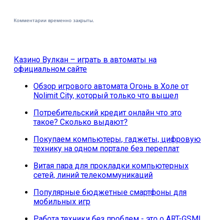
Комментарии временно закрыты.
Казино Вулкан – играть в автоматы на
официальном сайте
Обзор игрового автомата Огонь в Холе от
Nolimit City, который только что вышел
Потребительский кредит онлайн что это
такое? Сколько выдают?
Покупаем компьютеры, гаджеты, цифровую
технику на одном портале без переплат
Витая пара для прокладки компьютерных
сетей, линий телекоммуникаций
Популярные бюджетные смартфоны для
мобильных игр
Работа техники без проблем - это о ART-GSM!