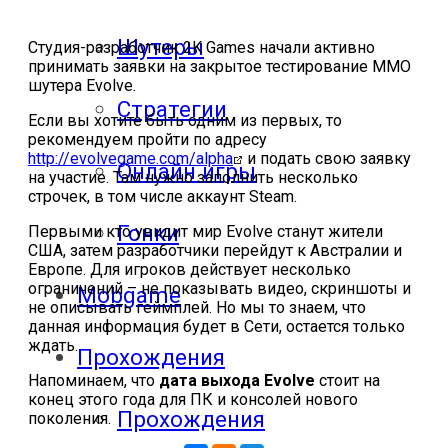
Шутеры
Студия-разработчик 2K Games начали активно
принимать заявки на закрытое тестирование ММО
шутера Evolve.
Стратегии
Если вы хотите быть одним из первых, то
рекомендуем пройти по адресу
http://evolvegame.com/alpha
и подать свою заявку
Онлайн игры
на участие. Там нужно заполнить несколько
строчек, в том числе аккаунт Steam.
Гонки
Первыми кто увидит мир Evolve станут жители
США, затем разработчики перейдут к Австралии и
Европе. Для игроков действует несколько
ограничений – не показывать видео, скриншоты и
Mobgame
не описывать геймплей. Но мы то знаем, что
данная информация будет в Сети, остается только
ждать.
Прохождения
Напоминаем, что
дата выхода Evolve
стоит на
конец этого года для ПК и консолей нового
Прохождения
поколения.