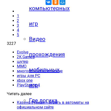
компьютерных
1
2
игр
3
4
5
Видео
3227
Evolve
прохождения
2K Games
шутер
ММО
мобильных
многопользовательские
игры для PC
xbox one
игр
PlayStation 4
Читать далее
Где логика
Казино Вулкан – играть в автоматы на
официальном сайте