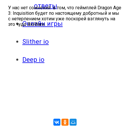
ответы
У нас нет сомнений в том, что геймплей
Dragon
Age
3:
Inquisition
будет по настоящему добротный и мы
с нетерпением хотим уже поскорей взглянуть на
Онлайн игры
это чудо
BioWare
.
Slither io
Deep io