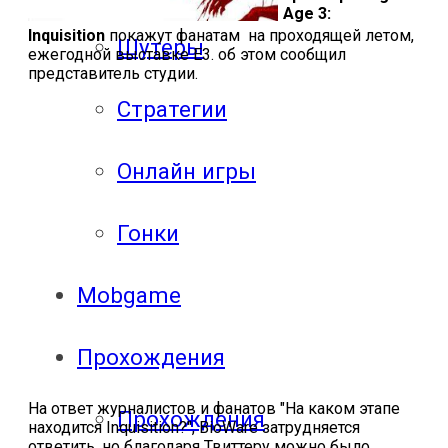
Age 3:
Inquisition
покажут фанатам на проходящей летом,
Шутеры
ежегодной выставке
E
3. об этом сообщил
представитель студии.
Стратегии
Онлайн игры
Гонки
Mobgame
Прохождения
На ответ журналистов и фанатов "На каком этапе
Прохождения
находится
Inquisition
?",
BioWare
затрудняется
ответить, но благодаря Твиттеру можно было