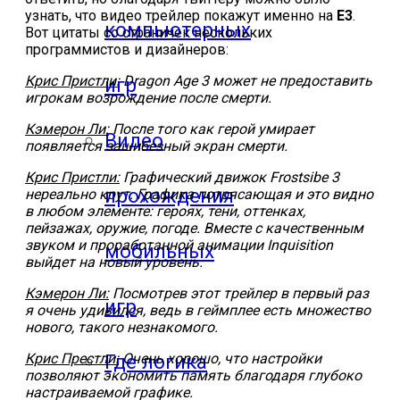
узнать, что видео трейлер покажут именно на
E3
.
компьютерных
Вот цитаты со страничек нескольких
программистов и дизайнеров:
Крис Пристли:
Dragon Age 3 может не предоставить
игр
игрокам возрождение после смерти.
Кэмерон Ли:
После того как герой умирает
Видео
появляется зашибезный экран смерти.
Крис Пристли:
Графический движок Frostsibe 3
прохождения
нереально крут. Графика потрясающая и это видно
в любом элементе: героях, тени, оттенках,
пейзажах, оружие, погоде. Вместе с качественным
звуком и проработанной анимации Inquisition
мобильных
выйдет на новый уровень.
Кэмерон Ли:
Посмотрев этот трейлер в первый раз
игр
я очень удивился, ведь в геймплее есть множество
нового, такого незнакомого.
Крис Престли:
Очень хорошо, что настройки
Где логика
позволяют экономить память благодаря глубоко
настраиваемой графике.