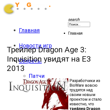
search
Главная
Главная
Новости игр
Трейлер Dragon Age 3:
Inquisition увидят на E3
Секреты
2013
Патчи
Разработчики из
BioWare
вовсю
трудятся над
Обзоры
своим новым
проектом и стало
известно, что
Экшены
трейлер Dragon