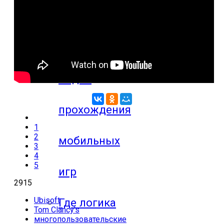
компьютерных
игр
Видео
прохождения
1
2
мобильных
3
4
5
игр
2915
Ubisoft
Где логика
Tom Clancy's
многопользовательские