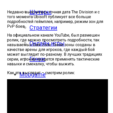
Шутеры
Недавно выяснилась точная дата The Division и с
того момента Ubisoft публикует все больше
подробностей геймплея, например, режим зон для
PvP боев.
Стратегии
На официальном канале YouTube, был размешен
ролик, где можно просмотреть подробности, так
Онлайн игры
называемых Dark Zone. Такие зоны созданы в
качестве арены для игроков, где каждый бой
может выглядит по-разному. В лучших традициях
Гонки
серии, игрокам придется применять тактические
навыки и смекалку, чтобы выжить.
Как это выглядит – смотрим ролик:
Mobgame
Прохождения
Прохождения