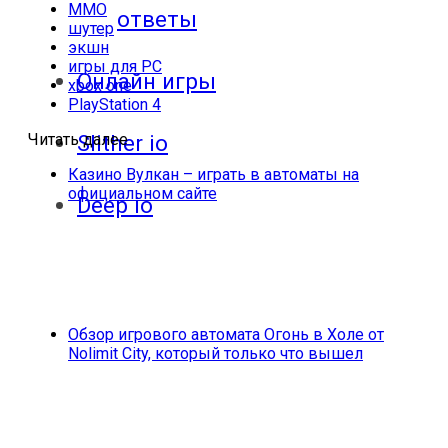
MMO
ответы
шутер
экшн
игры для PC
Онлайн игры
xbox one
PlayStation 4
Читать далее
Slither io
Казино Вулкан – играть в автоматы на
официальном сайте
Deep io
Обзор игрового автомата Огонь в Холе от
Nolimit City, который только что вышел