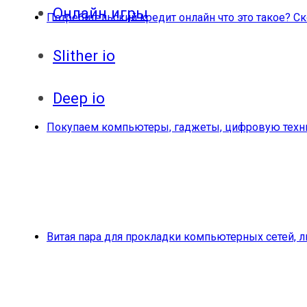
Онлайн игры
Потребительский кредит онлайн что это такое? 
Slither io
Deep io
Покупаем компьютеры, гаджеты, цифровую техни
Витая пара для прокладки компьютерных сетей, 