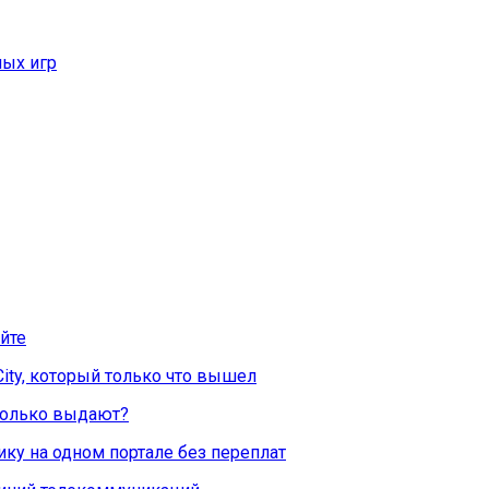
ых игр
йте
City, который только что вышел
Сколько выдают?
ку на одном портале без переплат