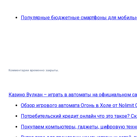
Популярные бюджетные смартфоны для мобильн
Комментарии временно закрыты.
Казино Вулкан – играть в автоматы на официальном са
Обзор игрового автомата Огонь в Холе от Nolimit 
Потребительский кредит онлайн что это такое? 
Покупаем компьютеры, гаджеты, цифровую техни