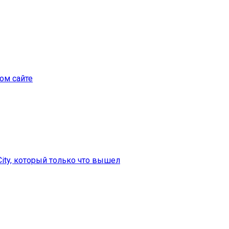
ом сайте
City, который только что вышел