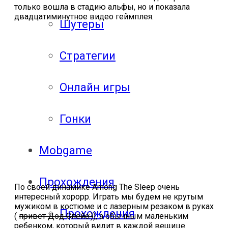
только вошла в стадию альфы, но и показала
двадцатиминутное видео геймплея.
Шутеры
Стратегии
Онлайн игры
Гонки
Mobgame
Прохождения
По своей динамике
Among
The
Sleep
очень
интересный хорорр. Играть мы будем не крутым
мужиком в костюме и с лазерным резаком в руках
Прохождения
(
привет Дэд Спейс:)
), а обычным маленьким
ребенком, который видит в каждой вещице