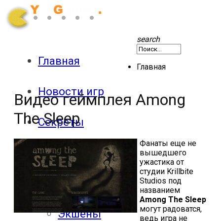
search
Главная
Главная
Новости игр
Видео геймплея Among
The Sleep
Секреты
Фанаты еще не
Патчи
вышедшего
ужастика от
студии
Krillbite
Studios
под
Обзоры
названием
Among The Sleep
могут радоватся,
Экшены
ведь игра не