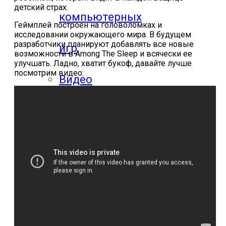
детский страх.
компьютерных
Геймплей построен на головоломках и
исследовании окружающего мира. В будущем
разработчики планируют добавлять все новые
игр
возможности в
Among
The
Sleep
и всячески ее
улучшать. Ладно, хватит букоф, давайте лучше
посмотрим видео:
Видео
прохождения
мобильных
игр
Где логика