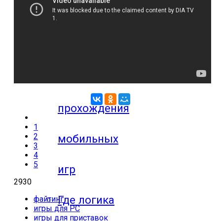
компьютерных
игр
Видео
прохождения
1
2
мобильных
3
4
5
игр
2930
Где логика
файтинг
игры для PC
игры для приставок