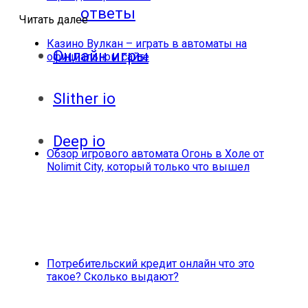
ответы
Читать далее
Казино Вулкан – играть в автоматы на
Онлайн игры
официальном сайте
Slither io
Deep io
Обзор игрового автомата Огонь в Холе от
Nolimit City, который только что вышел
Потребительский кредит онлайн что это
такое? Сколько выдают?