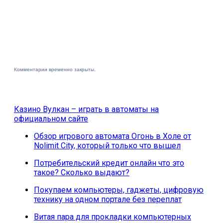
Комментарии временно закрыты.
Казино Вулкан – играть в автоматы на
официальном сайте
Обзор игрового автомата Огонь в Холе от
Nolimit City, который только что вышел
Потребительский кредит онлайн что это
такое? Сколько выдают?
Покупаем компьютеры, гаджеты, цифровую
технику на одном портале без переплат
Витая пара для прокладки компьютерных