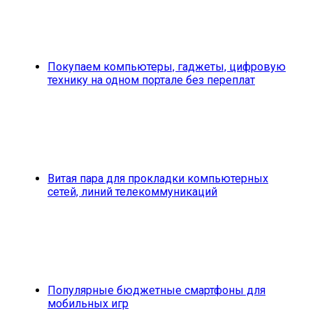
Покупаем компьютеры, гаджеты, цифровую
технику на одном портале без переплат
Витая пара для прокладки компьютерных
сетей, линий телекоммуникаций
Популярные бюджетные смартфоны для
мобильных игр