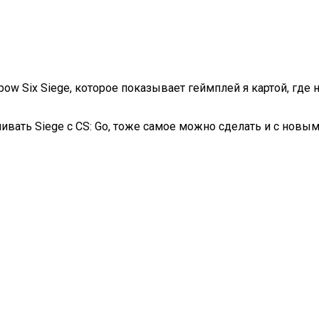
ow Six Siege, которое показывает геймплей я картой, где
ивать Siege с CS: Go, тоже самое можно сделать и с новым