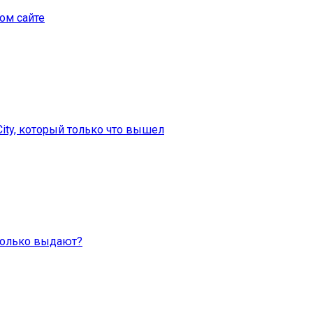
ом сайте
City, который только что вышел
Сколько выдают?