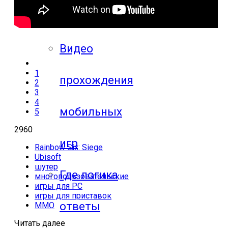
игр
Видео
1
прохождения
2
3
4
мобильных
5
2960
игр
Rainbow Six: Siege
Ubisoft
шутер
Где логика
многопользовательские
игры для PC
игры для приставок
ответы
MMO
Читать далее