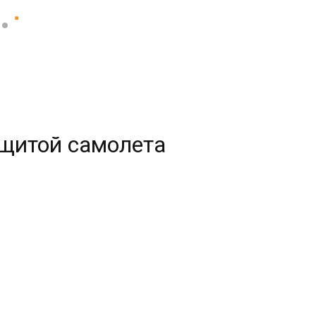
защитой самолета