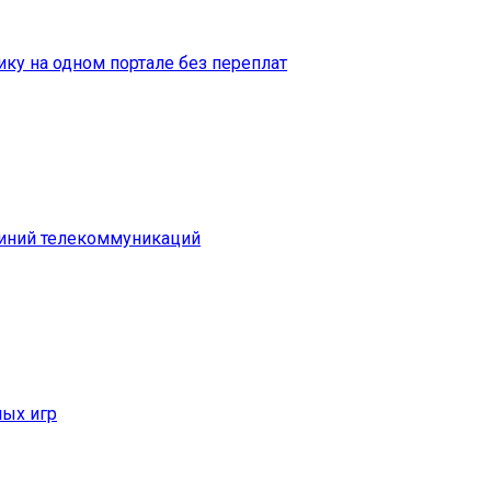
ку на одном портале без переплат
линий телекоммуникаций
ых игр