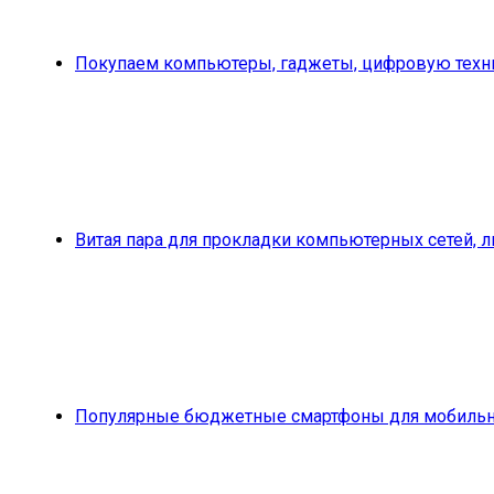
Покупаем компьютеры, гаджеты, цифровую техни
Витая пара для прокладки компьютерных сетей, 
Популярные бюджетные смартфоны для мобильн