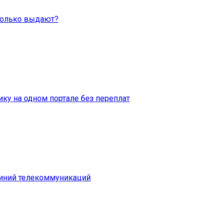
Сколько выдают?
ку на одном портале без переплат
линий телекоммуникаций