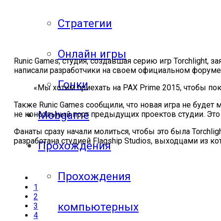
Стратегии
Онлайн игры
Runic Games, студия, создавшая серию игр Torchlight, 
написали разработчики на своем официальном форуме
Гонки
«Мы хотим приехать на PAX Prime 2015, чтобы по
Также Runic Games сообщили, что новая игра не будет м
Mobgame
не консольный порт предыдущих проектов студии. Это
Фанаты сразу начали молиться, чтобы это была Torchlig
разработана студией Flagship Studios, выходцами из к
Прохождения
Прохождения
1
2
компьютерных
3
4