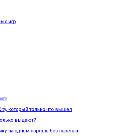
ых игр
йте
City, который только что вышел
Сколько выдают?
ку на одном портале без переплат