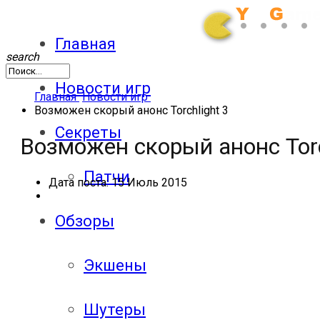
Главная
search
Новости игр
Главная
Новости игр
Возможен скорый анонс Torchlight 3
Секреты
Возможен скорый анонс Torc
Патчи
Дата поста:
15 Июль 2015
Обзоры
Экшены
Шутеры