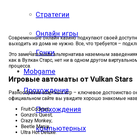
Стратегии
Онлайн игры
Современные онлайн казино подкупают своей доступно
выходить из дома не нужно. Все, что требуется – под
Гонки
Это замечательная альтернатива наземным заведения
как в Вулкан Старс, нет ни в одном другом виртуально
процесса.
Mobgame
Игровые автоматы от Vulkan Stars
Прохождения
Разнообразие азартных игр – ключевое достоинство онл
официальном сайте вы увидите хорошо знакомые назв
Прохождения
Fruit Cocktail;
Gonzo's Quest;
Crazy Monkey;
Beetle Mania;
компьютерных
Ultra Hot Deluxe.