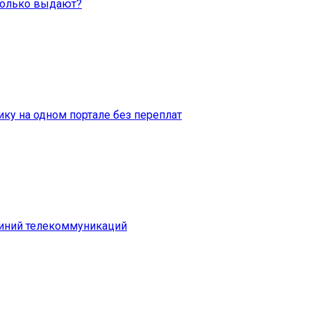
Сколько выдают?
ку на одном портале без переплат
линий телекоммуникаций