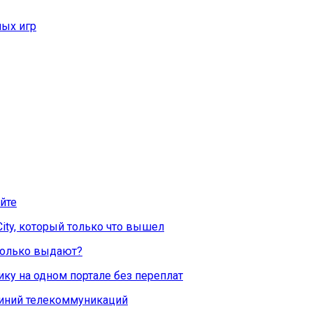
ых игр
йте
City, который только что вышел
Сколько выдают?
ку на одном портале без переплат
линий телекоммуникаций