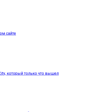
ом сайте
City, который только что вышел