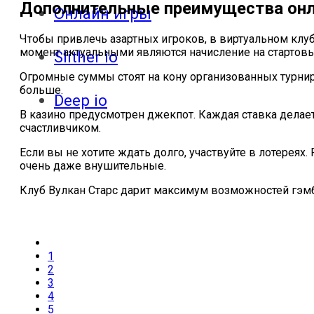
Дополнительные преимущества онла
Онлайн игры
Чтобы привлечь азартных игроков, в виртуальном клу
момент актуальными являются начисление на стартовы
Slither io
Огромные суммы стоят на кону организованных турниро
больше.
Deep io
В казино предусмотрен джекпот. Каждая ставка делает 
счастливчиком.
Если вы не хотите ждать долго, участвуйте в лотерея
очень даже внушительные.
Клуб Вулкан Старс дарит максимум возможностей гэм
1
2
3
4
5