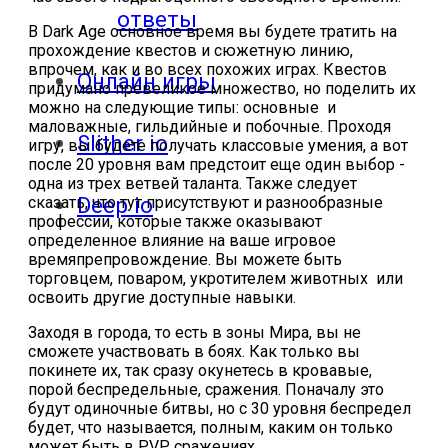
ответы
В Dark Age основное время вы будете тратить на
прохождение квестов и сюжетную линию,
впрочем, как и во всех похожих играх. Квестов
Онлайн игры
придумано превеликое множество, но поделить их
можно на следующие типы: основные и
маловажные, гильдийные и побочные. Проходя
Slither io
игру, вы будете получать классовые умения, а вот
после 20 уровня вам предстоит еще один выбор -
одна из трех ветвей таланта. Также следует
Deep io
сказать, что тут присутствуют и разнообразные
профессии, которые также оказывают
определенное влияние на ваше игровое
времяпрепровождение. Вы можете быть
торговцем, поваром, укротителем животных или
освоить другие доступные навыки.
Заходя в города, то есть в зоны Мира, вы не
сможете участвовать в боях. Как только вы
покинете их, так сразу окунетесь в кровавые,
порой беспредельные, сражения. Поначалу это
будут одиночные битвы, но с 30 уровня беспредел
будет, что называется, полным, каким он только
может быть в PVP сражениях.