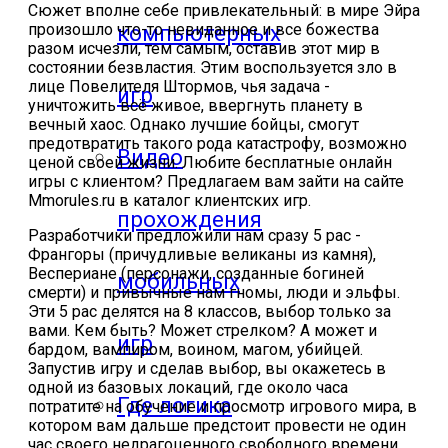
Сюжет вполне себе привлекательный: в мире Эйра
произошло что-то невиданное и все божества
компьютерных
разом исчезли, тем самым, оставив этот мир в
состоянии безвластия. Этим воспользуется зло в
лице Повелителя Штормов, чья задача -
игр
уничтожить всё живое, ввергнуть планету в
вечный хаос. Однако лучшие бойцы, смогут
предотвратить такого рода катастрофу, возможно
Видео
ценой своей жизни. Любите бесплатные онлайн
игры с клиентом? Предлагаем вам зайти на сайте
Mmorules.ru в каталог клиентских игр.
прохождения
Разработчики предложили нам сразу 5 рас -
Франгоры (причудливые великаны из камня),
Веспериане (персонажи, созданные богиней
мобильных
смерти) и привычные нам гномы, люди и эльфы.
Эти 5 рас делятся на 8 классов, выбор только за
вами. Кем быть? Может стрелком? А может и
игр
бардом, вампиром, воином, магом, убийцей.
Запустив игру и сделав выбор, вы окажетесь в
одной из базовых локаций, где около часа
Где логика
потратите на обучение и просмотр игрового мира, в
котором вам дальше предстоит провести не один
час своего недрагоценного свободного времени.