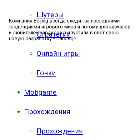
Шутеры
Компания Beijing всегда следит за последними
тенденциями игрового мира и потому для казуалов
и любителей хардкора выпустила в свет свою
Стратегии
новую разработку - Dark Age.
Онлайн игры
Гонки
Mobgame
Прохождения
Прохождения