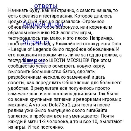
ответы
Начинать буду, как ни странно, с самого начала, то
есть с релиза и тестирования. Которое длилось
целых 2 ДНЯ. Так, не показалось. Огромное
Онлайн игры
обновление, которое затронуло, или коренным
образом изменило ВСЕ аспекты игры,
тестировалось так мало, и это плохо. Например,
Slither io
полтора года назад, у ближайшего конкурента Dota
- League of Legends было подобное обновление. И
его показали игрокам чуть ли не за год до релиза, а
Deep io
тест длился около ШЕСТИ МЕСЯЦЕВ! При этом
сообщество успело осмотреть новую карту,
выловить большинство багов, сделать
разработчикам несколько замечаний и дать
советы, как переделать Обновление для большего
удобства. В результате все получилось просто
замечательно и все остались довольны. Так было
со всеми крупными патчами и реворками игровых
механик. А что же Dota? За 2 дня теста и после
релиза уже было выпущено около гигабайта
заплаток, а проблем все не уменьшается. Почти
каждый матч 1-2 человека, а то и все 10, вылетают
из игры. И так постоянно.