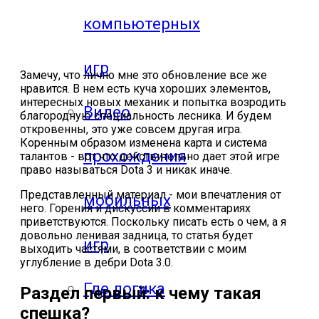
компьютерных
игр
Замечу, что лично мне это обновление все же
нравится. В нем есть куча хороших элементов,
интересных новых механик и попытка возродить
Видео
благородную специальность лесника. И будем
откровенны, это уже совсем другая игра.
Коренным образом изменена карта и система
прохождения
талантов - вот что действительно дает этой игре
право называться Dota 3 и никак иначе.
Представленный материал - мои впечатления от
мобильных
него. Горения и дискуссии в комментариях
приветствуются. Поскольку писать есть о чем, а я
довольно ленивая задница, то статья будет
игр
выходить частями, в соответствии с моим
углубление в дебри Dota 3.0.
Где логика
Раздел первый: к чему такая
спешка?