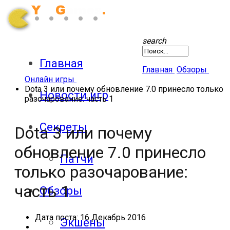
search
Главная
Главная
Обзоры
Онлайн игры
Dota 3 или почему обновление 7.0 принесло только
Новости игр
разочарование: часть 1
Секреты
Dota 3 или почему
обновление 7.0 принесло
Патчи
только разочарование:
часть 1
Обзоры
Дата поста:
16 Декабрь 2016
Экшены