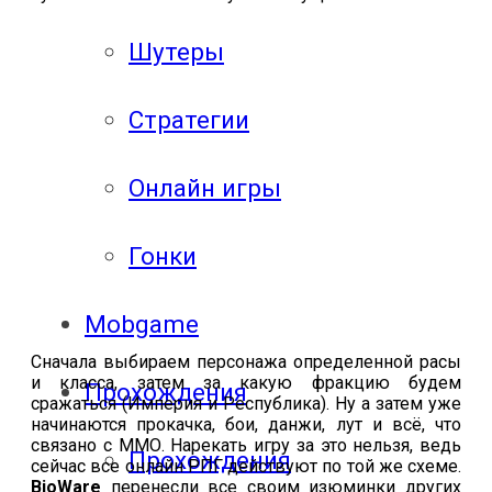
Шутеры
Стратегии
Онлайн игры
Гонки
Mobgame
Сначала выбираем персонажа определенной расы
и класса, затем за какую фракцию будем
Прохождения
сражаться (Империя и Республика). Ну а затем уже
начинаются прокачка, бои, данжи, лут и всё, что
связано с ММО.
Нарекать игру за это нельзя, ведь
Прохождения
сейчас все онлайн РПГ действуют по той же схеме.
BioWare
перенесли все своим изюминки других