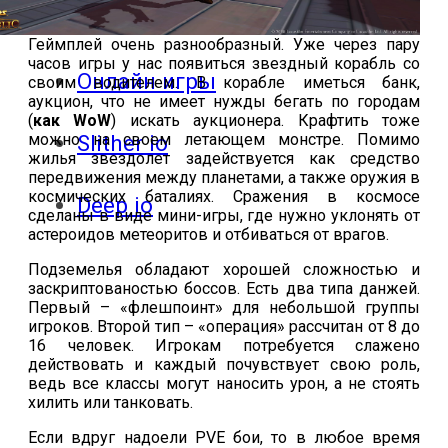
ответы
Геймплей очень разнообразный. Уже через пару
часов игры у нас появиться звездный корабль со
Онлайн игры
своим водителем. В корабле иметься банк,
аукцион, что не имеет нужды бегать по городам
(
как
WoW
) искать аукционера. Крафтить тоже
можно на своем летающем монстре. Помимо
Slither io
жилья звездолет задействуется как средство
передвижения между планетами, а также оружия в
космических баталиях. Сражения в космосе
Deep io
сделаны в виде мини-игры, где нужно уклонять от
астероидов метеоритов и отбиваться от врагов.
Подземелья обладают хорошей сложностью и
заскриптованостью боссов. Есть два типа данжей.
Первый – «флешпоинт» для небольшой группы
игроков. Второй тип – «операция» рассчитан от 8 до
16 человек. Игрокам потребуется слажено
действовать и каждый почувствует свою роль,
ведь все классы могут наносить урон, а не стоять
хилить или танковать.
Если вдруг надоели
PVE
бои, то в любое время