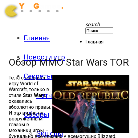
search
Главная
Главная
Новости игр
Обзор ММО Star Wars TOR
Секреты
Те, кто называл
игру
World
of
Warcraft
, только в
Патчи
стиле
Star
Wars
оказались
абсолютно правы.
И это видно не
Обзоры
вооруженным
глазом в
механики игры –
Экшены
буквально всё слизано у всемогущих
Blizzard
.