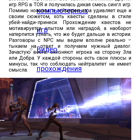
игр
RPG
в
TOR
и получилась дикая смесь сингл игр.
компьютерных
Помимо новинок в геймплее игра удивляет еще и
своим сюжетом, хоть квесты сделаны в стиле
убей-найди-принеси. Прохождение квестов не
мотивируется опытом или наградой, а наоборот
игр
натерпится узнать, что же будет дальше в истории.
Разговоры с
NPC
мы ведем вполне реально –
тыкаем на ответ и получаем нужный диалог.
Видео
Зачастую весты склоняют игрока на сторону Зла
или Добра. У каждой стороны есть свои плюсы и
минусы, так что соблюдать нейтралитет не имеет
прохождения
смысла.
мобильных
игр
Где логика