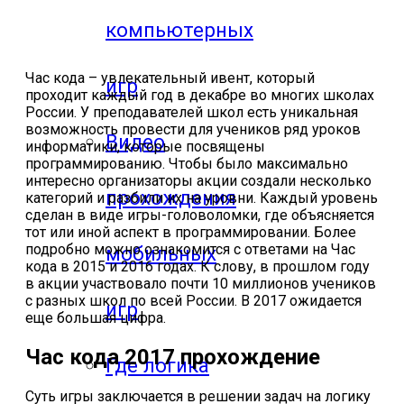
компьютерных
Час кода – увлекательный ивент, который
игр
проходит каждый год в декабре во многих школах
России. У преподавателей школ есть уникальная
возможность провести для учеников ряд уроков
Видео
информатики, которые посвящены
программированию. Чтобы было максимально
интересно организаторы акции создали несколько
прохождения
категорий и разбили их на уровни. Каждый уровень
сделан в виде игры-головоломки, где объясняется
тот или иной аспект в программировании. Более
подробно можно ознакомится с ответами на Час
мобильных
кода в 2015 и 2016 годах. К слову, в прошлом году
в акции участвовало почти 10 миллионов учеников
с разных школ по всей России. В 2017 ожидается
игр
еще большая цифра.
Час кода 2017 прохождение
Где логика
Суть игры заключается в решении задач на логику