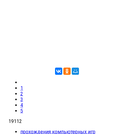
1
2
3
4
5
19112
прохождения компьютерных игр