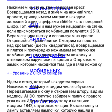
Нажимаем на стене, где нарисован крест.
компьютерных
Возвращаемся назад и жмем на нижний угол
кровати, приподымаем матрас и находим
железный ящик с цифрами «6666» - это неверный
игр
шифр. Тот, который нам нужен нацарапан на стене,
если присмотреться комбинация получится: 2513.
Берем с ящика щетку и используем на кресте.
Видео
Открывается кусок плитки. Смотрим на полотно
над кроватью (шесть квадратиков), возвращаемся
к плитке и поочередно нажимаем на такую же
прохождения
комбинацию квадратов. – берем ножовку и
отпиливаем наручники на кровати. Открываем
замок, который находится там, где взяли ножовку.
мобильных
+
-
Уровень 2
Click to collapse
Идём к столу, который находится справа.
игр
Нажимаем на лампу и видим числа с буквами.
Передвигаемся к окну и открываем штору, видим
надпись: AHDC, попутно забираем палку с правого
Где логика
угла окна. Идем обратно к столу и на ящике
вводим: 1842, опустошаем ящик. Выключенную
лампу вставляем лампочку, которую нашли в