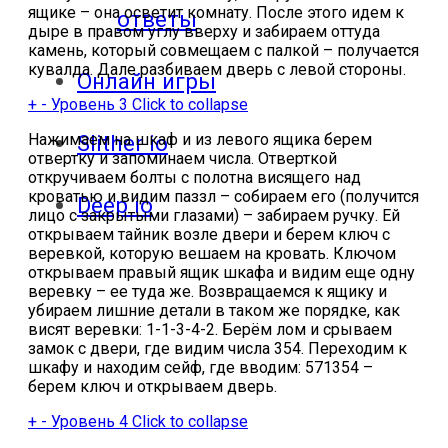
ящике – она осветит комнату. После этого идем к
ответы
дыре в правом углу вверху и забираем оттуда
камень, который совмещаем с палкой – получается
кувалда. Дале разбиваем дверь с левой стороны.
Онлайн игры
+
-
Уровень 3
Click to collapse
Нажимаем на шкаф и из левого ящика берем
Slither io
отвертку и запоминаем числа. Отверткой
откручиваем болты с полотна висящего над
кроватью и видим паззл – собираем его (получится
Deep io
лицо с закрытыми глазами) – забираем ручку. Ей
открываем тайник возле двери и берем ключ с
веревкой, которую вешаем на кровать. Ключом
открываем правый ящик шкафа и видим еще одну
веревку – ее туда же. Возвращаемся к ящику и
убираем лишние детали в таком же порядке, как
висят веревки: 1-1-3-4-2. Берём лом и срываем
замок с двери, где видим числа 354. Переходим к
шкафу и находим сейф, где вводим: 571354 –
берем ключ и открываем дверь.
+
-
Уровень 4
Click to collapse