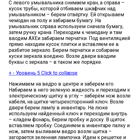
С левого умывальника снимаем кран, а справа –
кусок трубы, которой отбиваем шкафчик над
умывальником – берем отвёртку. Ей открываем
чемодан на полу и забираем бумагу. На
умывальник справа используем сначала бумагу,
затем ручку крана. Переходим к чемодану и там
вводим AXEи забираем перчатки. Под вентиляцией
прямо находим кусок плитки и вставляем ее в
разбитое зеркало. Берем перчатки и собираем
куски зеркала воедино. Возле двери вводим
буквы с зеркала – в таком же порядке.
+
-
Уровень 5
Click to collapse
Нажимаем на ведро в центре и заберем его.
Набираем в него зеленую жидкость и переходим к
электрическому щитку в углу – заберём нож возле
кабеля, на щитке четырехсторонний ключ. Возле
двери берем лампу в инвентарь. На люке
используем найденный ключ и переходим внутрь
– кладем фонарь, берем пробку и доску. В щиток
вставляем пробку. Соединяем в инвентаре палку и
нож, затем выливаем ведро возле щитка –
загорается зеленная лампочка. Идем к решетке и