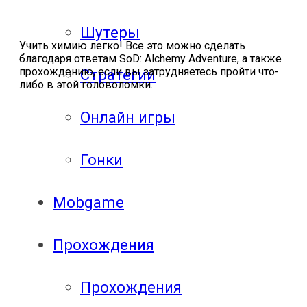
Шутеры
Учить химию легко! Все это можно сделать
благодаря ответам SoD: Alchemy Adventure, а также
прохождению, если вы затрудняетесь пройти что-
Стратегии
либо в этой головоломки.
Онлайн игры
Гонки
Mobgame
Прохождения
Прохождения