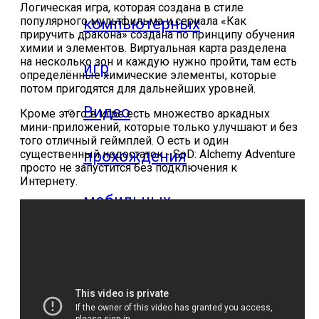
Логическая игра, которая создана в стиле
популярного мультфильма и сериала «Как
компьютерных
приручить дракона» создана по принципу обучения
химии и элементов. Виртуальная карта разделена
на несколько зон и каждую нужно пройти, там есть
игр
определённые химические элементы, которые
потом пригодятся для дальнейших уровней.
Видео
Кроме этого в игре есть множество аркадных
мини-приложений, которые только улучшают и без
того отличный геймплей. О есть и один
прохождения
существенный недостаток - SoD: Alchemy Adventure
просто не запустится без подключения к
Интернету.
мобильных
игр
Где логика