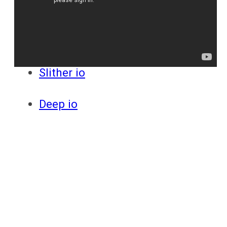
ответы
Онлайн игры
Slither io
Deep io