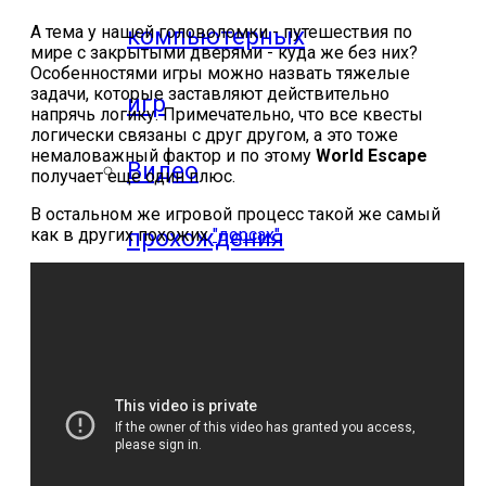
А тема у нашей головоломки - путешествия по
компьютерных
мире с закрытыми дверями - куда же без них?
Особенностями игры можно назвать тяжелые
задачи, которые заставляют действительно
игр
напрячь логику. Примечательно, что все квесты
логически связаны с друг другом, а это тоже
немаловажный фактор и по этому
World Escape
Видео
получает еще один плюс.
В остальном же игровой процесс такой же самый
прохождения
как в других похожих
"дорсах"
.
мобильных
игр
Где логика