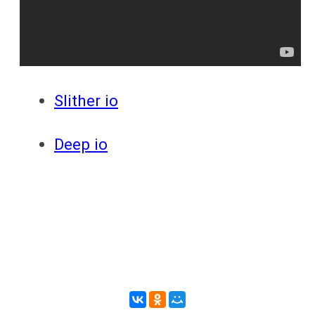
ответы
Онлайн игры
Slither io
Deep io