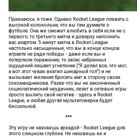
Признаюсь: я тоже. Однако Rocket League плевать с
высокой колокольни, что вы там думаете о
футболе. Она же сможет влюбить в себя если не с
первого, то третьего матча и доверху наполнить
вас азартом. 5 минут матча в Rocket League
настолько насыщенные, что вы в конце концов
играете не ради победы - даже если вы и
потерпели поражение, то запас набранных
ощущений лишает угнетение ("Я делал все, что мог,
а вот этот чувак вкатил шикарный гол") и не
вызывает желания бросать мат в сторону своих
сокомандниковв. Разве что вы не законченный
социопатический неудачник, лезет в сетевые игры
просто вылить свой негатив - здесь и Rocket
League, и любая другая мультиплеерка будет
бессильной.
***
Эту игру не назовешь аркадой - Rocket League для
этого слишком глубока. Не назовешь ее и