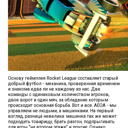
ответы
Онлайн игры
Slither io
Deep io
Основу геймплея Rocket League составляет старый
добрый футбол - механика, проверенная временем
и знакома едва ли не каждому из нас. Две
команды с одинаковым количеством игроков,
двое ворот и один мяч, за обладание которым
происходит основная борьба. Вот и все. АЕОА - мы
управляем не людьми, а машинками. На первый
взгляд, разница невелика: машинка так же может
подходить товарищу, брать разгон, подпрыгивать
для игры "на втором этаже" и другие. Однако