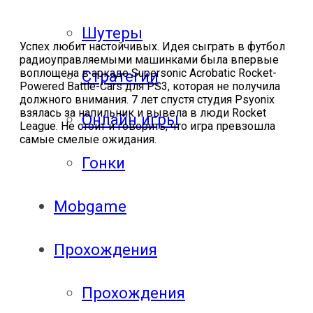
Шутеры
Успех любит настойчивых. Идея сыграть в футбол
радиоуправляемыми машинками была впервые
воплощена в аркаде Supersonic Acrobatic Rocket-
Стратегии
Powered Battle-Cars для PS3, которая не получила
должного внимания. 7 лет спустя студия Psyonix
взялась за напильник и вывела в люди Rocket
Онлайн игры
League. Не стоит и говорить, что игра превзошла
самые смелые ожидания.
Гонки
Mobgame
Прохождения
Прохождения