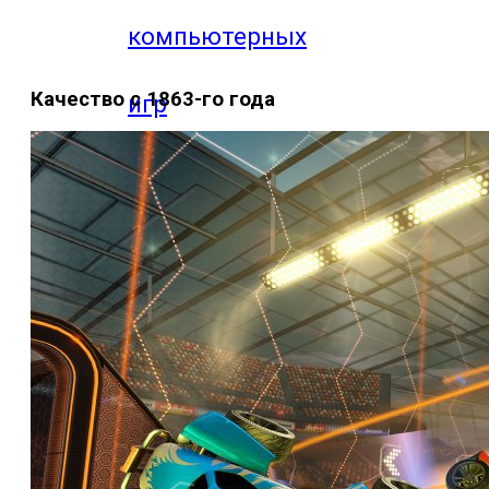
компьютерных
Качество с 1863-го года
игр
Видео
прохождения
мобильных
игр
Где логика