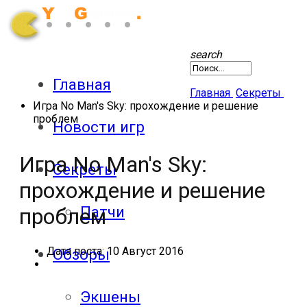
search
Главная
Главная
Секреты
Игра No Man's Sky: прохождение и решение
проблем
Новости игр
Игра No Man's Sky:
Секреты
прохождение и решение
Патчи
проблем
Дата поста:
10 Август 2016
Обзоры
Экшены