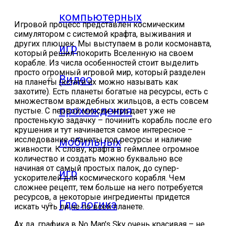
компьютерных
Игровой процесс представлен космическим
симулятором с системой крафта, выживания и
других плюшек. Мы выступаем в роли космонавта,
игр
который решил покорить Вселенную на своем
корабле. Из числа особенностей стоит выделить
просто огромный игровой мир, который разделен
Видео
на планеты (кстати их можно называть как
захотите). Есть планеты богатые на ресурсы, есть с
множеством враждебных жильцов, а есть совсем
прохождения
пустые. С первой миссии игра дает уже не
простенькую задачку – починить корабль после его
крушения и тут начинается самое интересное –
исследование планеты под ресурсы и наличие
мобильных
живности. К слову, крафта в геймплее огромное
количество и создать можно буквально все
начиная от самый простых палок, до супер-
игр
ускорителей для космического корабля. Чем
сложнее рецепт, тем больше на него потребуется
ресурсов, а некоторые ингредиенты придется
Где логика
искать чуть ли не по всей планете.
Ах да, графика в No Man's Sky очень красивая – не