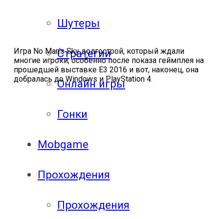
Шутеры
Игра No Man's Sky долгострой, который ждали
Стратегии
многие игроки, особенно после показа геймплея на
прошедшей выставке Е3 2016 и вот, наконец, она
добралась до Windows и PlayStation 4.
Онлайн игры
Гонки
Mobgame
Прохождения
Прохождения