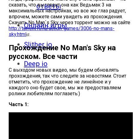
сказать, что выглядит она как Ведьмак 3 на
ответы
максимальных настройках, но все же глаз радует,
впрочем, можете сами увидеть из прохождения.
Скачать No Man`s Sky через торрент можно на сайте
Онлайн игры
http://torrent10.ru/action-games/3006-no-mans-
sky.html
.
Slither io
Прохождение No Man's Sky на
русском. Все части
Deep io
С выходом новых видео, мы будем обновлять
прохождения, так что следите за новостями. Стоит
отметить, что прохождение не линейное и у
каждого оно будет свое, мы же предоставляем
ролики любителям поглазеть:)
Часть 1: