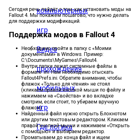
Сегодня речь пойдёт о том, как установить моды на
компьютерных
Fallout 4. Мы покажем пошагово, что нужно делать
для поддержки модификаций.
игр
Поддержка модов в Fallout 4
Видео
Необходимо пройти в папку с «Моими
документами» в Windows. Пример:
C:\Documents\MyGames\Fallout4.
Внутри папки лежат системные файлы в
прохождения
формате .ini. Нам необходимо отыскать
Fallout4Prefs.ini. Обратите внимание, чтобы
флажок «Только для чтения» не стоял
мобильных
(кликаем правой кнопкой мыши по файлу и
нажимаем на «Свойства» и во вкладке
смотрим, если стоит, то убираем вручную
игр
флажок).
Найденный файл нужно открыть Блокнотом
или другим текстовым редактором. Кликаем
правой кнопкой мыши и нажимаем «Открыть
Где логика
с помощью» и выбираем редактор.
Проматываем до конца файл и ищем