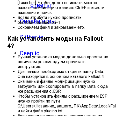
[Launcher]. Чтобы долго не искать можно
ответы
нажать комбинацию клавиш Ctrl+F и ввести
название в поиск.
Возле атрибута нужно прописать
Онлайн игры
bEnableFileSelection=1.
Сохраняем файл и закрываем его.
Slither io
Как установить моды на Fallout
4?
Deep io
Ручная установка модов довольно простая, но
новичкам рекомендуем прочитать
инструкцию.
Для начала необходимо открыть папку Data.
Она находится в основном каталоге Fallout 4.
Скачанный файлы модификации нужно
загрузить или скопировать в папку Data, сюда
же расширения с .ESP.
Чтобы установить файлы с расширением ESP
нужно пройти по пути
C:\Users\Название_вашего_ПК\AppData\Local\Fal
и найти файл plugins.txt
Если папки по указанному адресу нет, то на