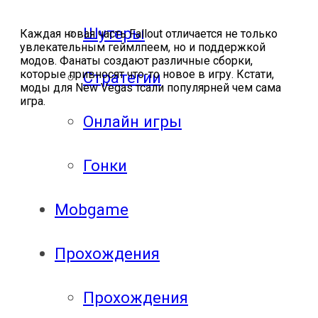
Шутеры
Каждая новая часть Fallout отличается не только
увлекательным геймлпеем, но и поддержкой
модов. Фанаты создают различные сборки,
которые привносят что-то новое в игру. Кстати,
Стратегии
моды для New Vegas тсали популярней чем сама
игра.
Онлайн игры
Гонки
Mobgame
Прохождения
Прохождения