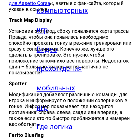
для Assetto Corsa
, взятые с фан-сайта, который
указан в ссылке.
компьютерных
Track Map Display
игр
Установив этот мод, сбоку появляется карта трассы.
Правда, чтобы она появилась необходимо
спокойно проехать гонку в режиме тренировки или
Видео
сразу с соперниками. Конечно же, лучше это
сделать в тренировке. Это нужно, чтобы
приложение запомнило все повороты. Недостаток
один – большие трассы могут частично не
прохождения
показывается.
Spotter
мобильных
Модификация добавляет различные команды для
игрока и информирует о положении соперников в
игр
гонке. Информер показывает где находится
противника: справа, слева, сзади или впереди, а
также если кто-то быстро приближается и намерен
вас обогнать.
Где логика
Ferito Blueflag