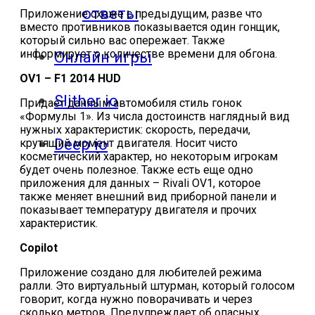
ответы
Приложение схоже с предыдущим, разве что
вместо противников показывается один гонщик,
который сильно вас опережает. Также
информирует о количестве времени для обгона.
Онлайн игры
OV1 – F1 2014 HUD
Slither io
Придает данным автомобиля стиль гонок
«Формулы 1». Из числа достоинств наглядный вид
нужных характеристик: скорость, передачи,
Deep io
крутящий момент двигателя. Носит чисто
косметический характер, но некоторым игрокам
будет очень полезное. Также есть еще одно
приложения для данных – Rivali OV1, которое
также меняет внешний вид приборной панели и
показывает температуру двигателя и прочих
характеристик.
Copilot
Приложение создано для любителей режима
ралли. Это виртуальный штурман, который голосом
говорит, когда нужно поворачивать и через
сколько метров. Предупреждает об опасных