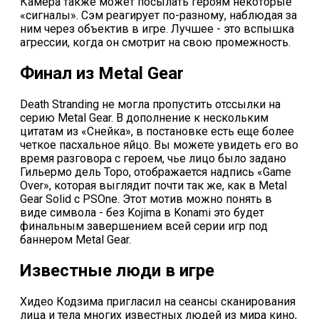
Камера также может посылать героям некоторые
«сигналы». Сэм реагирует по-разному, наблюдая за
ним через объектив в игре. Лучшее - это вспышка
агрессии, когда он смотрит на свою промежность.
Финал из Metal Gear
Death Stranding не могла пропустить отссылки на
серию Metal Gear. В дополнение к нескольким
цитатам из «Снейка», в постановке есть еще более
четкое пасхальное яйцо. Вы можете увидеть его во
время разговора с героем, чье лицо было задано
Гильермо дель Торо, отображается надпись «Game
Over», которая выглядит почти так же, как в Metal
Gear Solid с PSOne. Этот мотив можно понять в
виде символа - без Kojima в Konami это будет
финальным завершением всей серии игр под
баннером Metal Gear.
Известные люди в игре
Хидео Кодзима пригласил на сеансы сканирования
лица и тела многих известных людей из мира кино,