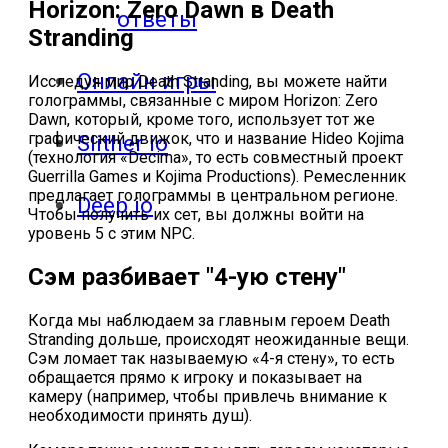
Horizon: Zero Dawn в Death
ответы
Stranding
Онлайн игры
Исследуя мир Death Stranding, вы можете найти
голограммы, связанные с миром Horizon: Zero
Dawn, который, кроме того, использует тот же
графический движок, что и название Hideo Kojima
Slither io
(технология «Decima», то есть совместный проект
Guerrilla Games и Kojima Productions). Ремесленник
предлагает голограммы в центральном регионе.
Deep io
Чтобы получить их сет, вы должны войти на
уровень 5 с этим NPC.
Сэм разбивает "4-ую стену"
Когда мы наблюдаем за главным героем Death
Stranding дольше, происходят неожиданные вещи.
Сэм ломает так называемую «4-я стену», то есть
обращается прямо к игроку и показывает на
камеру (например, чтобы привлечь внимание к
необходимости принять душ).