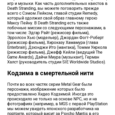
игр и музыки. Как часть дополнительных квестов в
Death Stranding, вы можете поговорить прежде
всего с Сэмом Лейком, главой студии Remedy,
который одолжил свой образ главному герою
Максу Пейну. В Death Stranding есть также
побочные миссии со следующими персонажами, в
том числе: Эдгар Райт (режиссер фильма),
Эрролсон Хью (модельер), Джордан Фогт-Роберт
(режиссер фильма), Хироказу Хамамура (глава
Enterbrain), Дзюнджи Ито (мангака), Томми Уиркола
(режиссер фильма), Джефф Кейли (ведущий The
Game Awards), Дайчи Миура (музыкант), Герман
Халст (руководитель студии SIE Worldwide Studios).
Кодзима в смертельной нити
Почти во всех частях серии Metal Gear были
персонажи, изображение которых было
предоставлено Хидео Кодзимой. Иногда это
происходило не только на основе NPC, но и на
фотографиях (например, в MGS с первой PlayStation
мы можем увидеть японского разработчика на
портрете, который висит за Psycho Mantis в его