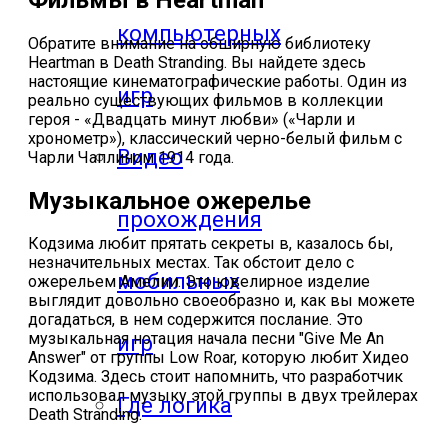
компьютерных
Обратите внимание на обширную библиотеку
Heartman в Death Stranding. Вы найдете здесь
настоящие кинематографические работы. Один из
игр
реально существующих фильмов в коллекции
героя - «Двадцать минут любви» («Чарли и
хронометр»), классический черно-белый фильм с
Видео
Чарли Чаплином 1914 года.
Музыкальное ожерелье
прохождения
Кодзима любит прятать секреты в, казалось бы,
незначительных местах. Так обстоит дело с
мобильных
ожерельем Амелии. Это ювелирное изделие
выглядит довольно своеобразно и, как вы можете
догадаться, в нем содержится послание. Это
музыкальная нотация начала песни "Give Me An
игр
Answer" от группы Low Roar, которую любит Хидео
Кодзима. Здесь стоит напомнить, что разработчик
использовал музыку этой группы в двух трейлерах
Где логика
Death Stranding.