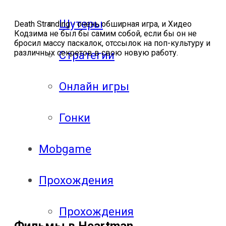
Шутеры
Death Stranding - очень обширная игра, и Хидео
Кодзима не был бы самим собой, если бы он не
бросил массу паскалок, отссылок на поп-культуру и
различных секретов в свою новую работу.
Стратегии
Онлайн игры
Гонки
Mobgame
Прохождения
Прохождения
Фильмы в Heartman