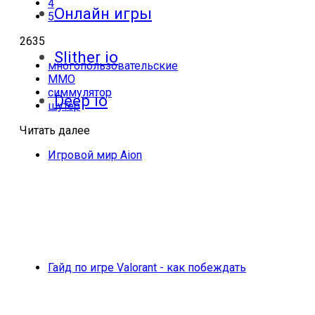
4
Онлайн игры
5
2635
Slither io
многопользовательские
MMO
симмулятор
Deep io
шутер
Читать далее
Игровой мир Aion
Гайд по игре Valorant - как побеждать