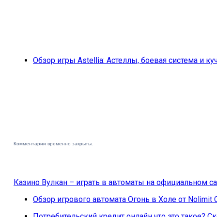
Обзор игры Astellia: Астеллы, боевая система и ку
Комментарии временно закрыты.
Казино Вулкан – играть в автоматы на официальном са
Обзор игрового автомата Огонь в Холе от Nolimit 
Потребительский кредит онлайн что это такое? 