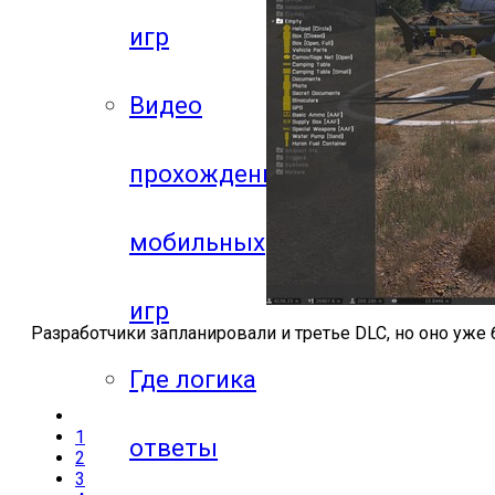
игр
Видео
прохождения
мобильных
игр
Разработчики запланировали и третье DLC, но оно уже 
Где логика
1
ответы
2
3