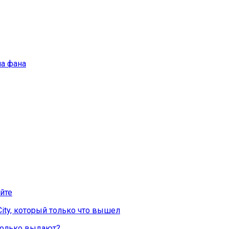
ча фана
йте
City, который только что вышел
Сколько выдают?