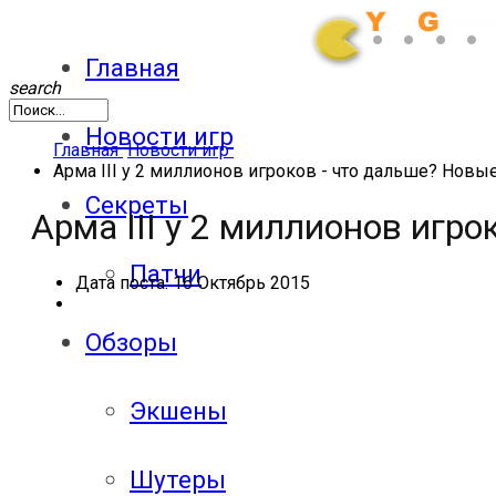
Главная
search
Новости игр
Главная
Новости игр
Арма III у 2 миллионов игроков - что дальше? Новы
Секреты
Арма III у 2 миллионов игр
Патчи
Дата поста:
16 Октябрь 2015
Обзоры
Экшены
Шутеры