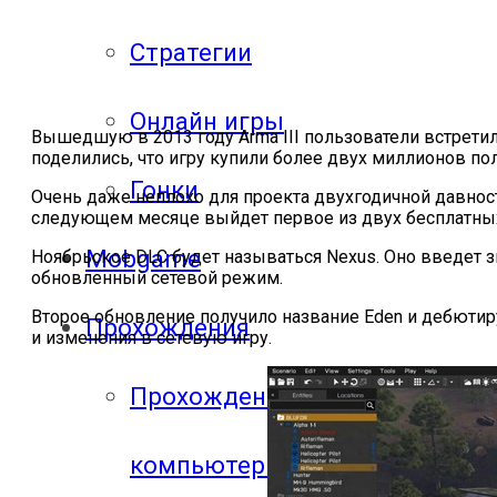
Стратегии
Онлайн игры
Вышедшую в 2013 году Arma III пользователи встретили 
поделились, что игру купили более двух миллионов по
Гонки
Очень даже неплохо для проекта двухгодичной давнос
следующем месяце выйдет первое из двух бесплатных
Mobgame
Ноябрьское DLC будет называться Nexus. Оно введет з
обновленный сетевой режим.
Второе обновление получило название Eden и дебютир
Прохождения
и изменения в сетевую игру.
Прохождения
компьютерных