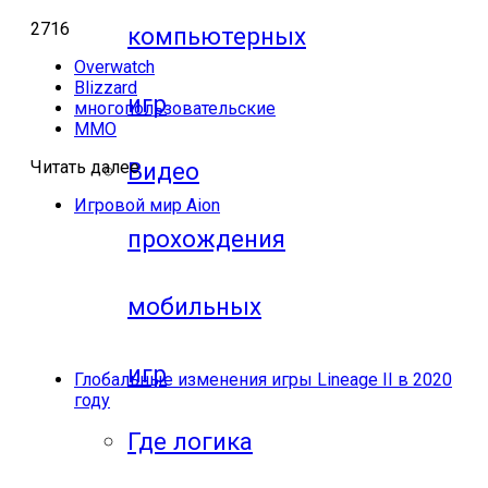
2716
компьютерных
Overwatch
Blizzard
игр
многопользовательские
MMO
Читать далее
Видео
Игровой мир Aion
прохождения
мобильных
игр
Глобальные изменения игры Lineage II в 2020
году
Где логика