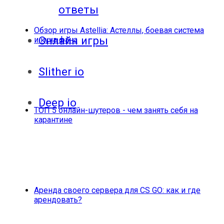
ответы
Обзор игры Astellia: Астеллы, боевая система
Онлайн игры
и куча фана
Slither io
Deep io
ТОП 5 онлайн-шутеров - чем занять себя на
карантине
Аренда своего сервера для CS GO: как и где
арендовать?