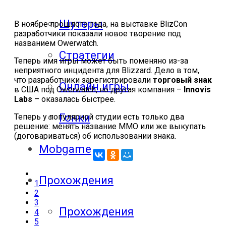
Шутеры
В ноябре прошлого года, на выставке BlizCon
разработчики показали новое творение под
названием Owerwatch.
Стратегии
Теперь имя игры может быть поменяно из-за
неприятного инцидента для Blizzard. Дело в том,
что разработчики зарегистрировали
торговый знак
Онлайн игры
в США под Owerwatch, но другая компания –
Innovis
Labs
– оказалась быстрее.
Гонки
Теперь у популярной студии есть только два
решение: менять название ММО или же выкупать
(договариваться) об использовании знака.
Mobgame
Прохождения
1
2
3
Прохождения
4
5