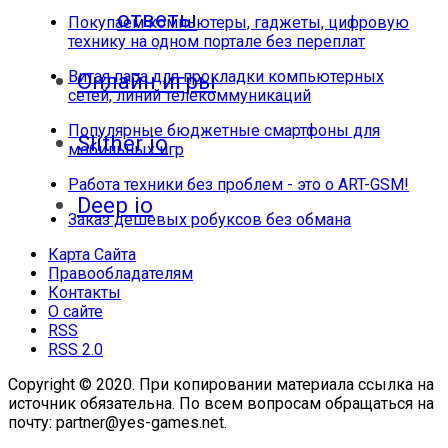
ответы
Покупаем компьютеры, гаджеты, цифровую
технику на одном портале без переплат
Витая пара для прокладки компьютерных
Онлайн игры
сетей, линий телекоммуникаций
Популярные бюджетные смартфоны для
Slither io
мобильных игр
Работа техники без проблем - это о ART-GSM!
Deep io
Заказ дешевых робуксов без обмана
Карта Сайта
Правообладателям
Контакты
О сайте
RSS
RSS 2.0
Copyright © 2020. При копировании материала ссылка на
источник обязательна. По всем вопросам обращаться на
почту: partner@yes-games.net.