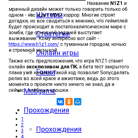
Название
N1Z1
и
мрачный дизайн может только говорить только об
Шутеры
одном - нас ждет ММО хоррор. Многие строят
догадки, но все сводиться к мнению, что геймплей
будет происходит в постапокалипсическом мире с
зомби, где основной задачей выступает
Стратегии
выживание. Кому интересно вот сайт -
https://www.h1z1.com/
с туманным городом, ночью
и стремной музыкой.
Онлайн игры
Также есть предположения, что игра N1Z1 станет
онлайн
эксклюзивом для ПК
, а бета тест закрытого
Гонки
плана уже начался. Такой ход позволит Sonyсделать
релиз во всей красе и ажиотаже, ведь до этого
момента о проекте никто ничего не знал, да и
Mobgame
сейчас - хлебные крошки.
Прохождения
1
2
Прохождения
3
4