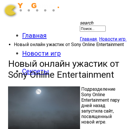
search
Главная
Главная
Новости игр
Новый онлайн ужастик от Sony Online Entertainment
Новости игр
Новый онлайн ужастик от
Секреты
Sony Online Entertainment
Патчи
Подразделение
Sony Online
Entertainment пару
дней назад
Обзоры
запустила сайт,
посвященный
новой игре.
Экшены