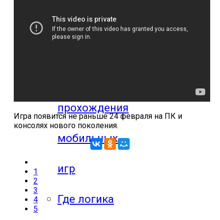
компьютерных
игр
Видео
прохождения
Игра появится не раньше 24 февраля на ПК и
консолях нового поколения.
мобильных
игр
1
2
3
Где логика
4
5