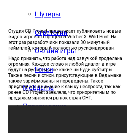
Шутеры
Студия CD Project продолжает публиковать новые
Стратегии
видео игрового процесса Witcher 3: Wild Hunt. На
этот раз разработчики показали 30 минутный
геймплей, который полностью русифицирован.
Онлайн игры
Надо признать, что работа над озвучкой проделана
огромная. Каждое слово и любой диалог в игре
Гонки
будут на русском, а не какие ни будь субтитры.
Также песни и стихи, присутствующие в Ведьмаке
также зарифмованы и переведены. Такое
пристальное внимание к языку неспроста, так как
Mobgame
ранее CD Projekt заявляла, что приоритетным по
продажам является рынок стран СНГ.
Прохождения
Прохождения