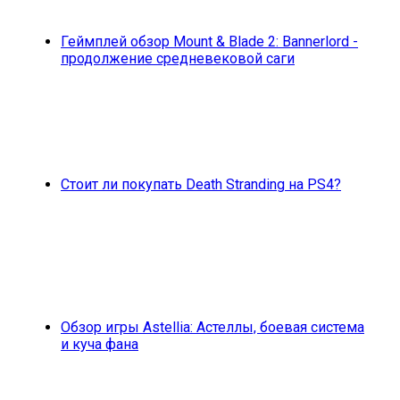
Геймплей обзор Mount & Blade 2: Bannerlord -
продолжение средневековой саги
Стоит ли покупать Death Stranding на PS4?
Обзор игры Astellia: Астеллы, боевая система
и куча фана