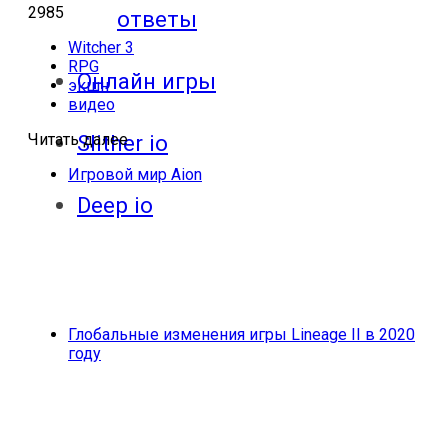
2985
ответы
Witcher 3
RPG
Онлайн игры
экшн
видео
Читать далее
Slither io
Игровой мир Aion
Deep io
Глобальные изменения игры Lineage II в 2020
году