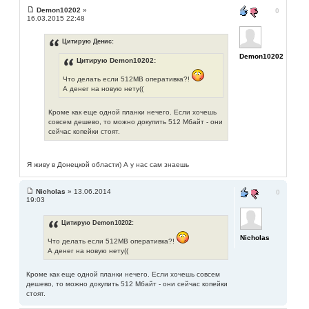
Demon10202
»
0
16.03.2015 22:48
Цитирую Денис:
Demon10202
Цитирую Demon10202:
Что делать если 512MB оперативка?!
А денег на новую нету((
Кроме как еще одной планки нечего. Если хочешь
совсем дешево, то можно докупить 512 Мбайт - они
сейчас копейки стоят.
Я живу в Донецкой области) А у нас сам знаешь
Nicholas
» 13.06.2014
0
19:03
Цитирую Demon10202:
Nicholas
Что делать если 512MB оперативка?!
А денег на новую нету((
Кроме как еще одной планки нечего. Если хочешь совсем
дешево, то можно докупить 512 Мбайт - они сейчас копейки
стоят.