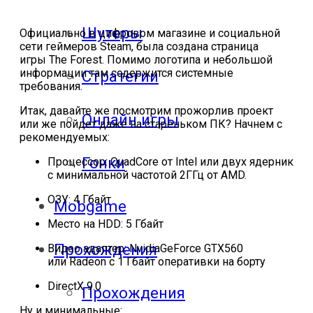
Шутеры
Официально в цифровом магазине и социальной
сети геймеров Steam, была соз
дана
страница
игры The Forest. Помимо логотипа и небольшой
информации там содержится системные
Стратегии
требования.
Итак, давайте же посмотрим прожорлив проект
Онлайн игры
или же пойдет даже на стареньком ПК? Начнем с
рекомендуемых:
Гонки
Процессор: QuadCore от Intel или двух ядерник
с минимальной частотой 2ГГц от
AMD.
ОЗУ: 4 Гбайт
Mobgame
Место на HDD: 5 Гбайт
Прохождения
Видео адаптер: NvidiaGeForce GTX560
или Radeon с 1 Гбайт оперативки на борту
DirectX 9.0
Прохождения
Ну и минимальные: