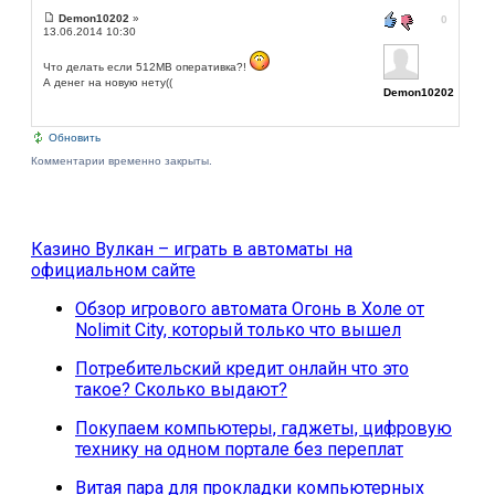
Demon10202
»
0
13.06.2014 10:30
Что делать если 512MB оперативка?!
А денег на новую нету((
Demon10202
Обновить
Комментарии временно закрыты.
Казино Вулкан – играть в автоматы на
официальном сайте
Обзор игрового автомата Огонь в Холе от
Nolimit City, который только что вышел
Потребительский кредит онлайн что это
такое? Сколько выдают?
Покупаем компьютеры, гаджеты, цифровую
технику на одном портале без переплат
Витая пара для прокладки компьютерных