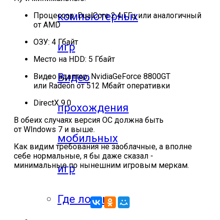
компьютерных
Процессор: DualCore 2.4 ГГц или аналогичный
от AMD
ОЗУ: 4 Гбайт
игр
Место на HDD: 5 Гбайт
Видео
Видео адаптер: NvidiaGeForce 8800GT
или Radeon от 512 Мбайт оперативки
DirectX 9.0
прохождения
В обеих случаях версия ОС должна быть
от WIndows 7 и выше.
мобильных
Как видим требования не з
аоблачные
, а вполне
себе нормальные, я бы даже сказал -
минимальные по нынешним игровым меркам.
игр
Где логика