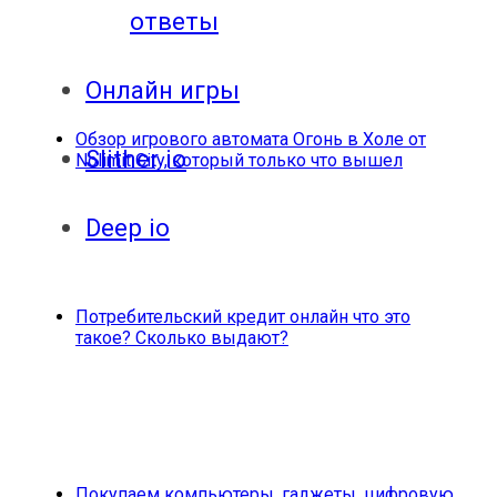
ответы
Онлайн игры
Обзор игрового автомата Огонь в Холе от
Slither io
Nolimit City, который только что вышел
Deep io
Потребительский кредит онлайн что это
такое? Сколько выдают?
Покупаем компьютеры, гаджеты, цифровую