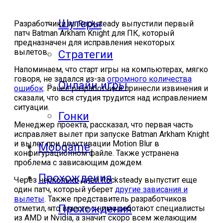
Шутеры
Разработчики из Rocksteady выпустили первый
патч Batman Arkham Knight для ПК, который
предназначен для исправления некоторых
вылетов.
Стратегии
Напоминаем, что старт игры на компьютерах, мягко
говоря, не задался из-за
огромного количества
Онлайн игры
ошибок
. Ранее разработчики принесли извинения и
сказали, что вся студия трудится над исправлением
ситуации.
Гонки
Менеджер проекта, рассказал, что первая часть
исправляет вылет при запуске Batman Arkham Knight
и вылет при деактивации Motion Blur в
Mobgame
конфигурационном файле. Также устранена
проблема с зависающим дождем.
Прохождения
Через несколько дней Rocksteady выпустит еще
один патч, который уберет
другие зависания и
вылеты
. Также представитель разработчиков
Прохождения
отметил, что вместе с ними работают специалисты
из AMD и Nvidia, а значит скоро всем желающим