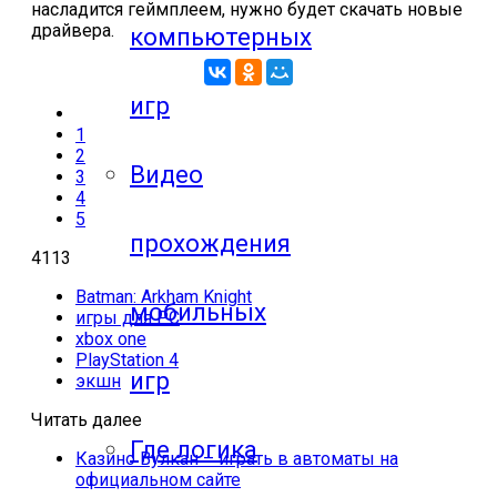
насладится геймплеем, нужно будет скачать новые
драйвера.
компьютерных
игр
1
2
Видео
3
4
5
прохождения
4113
Batman: Arkham Knight
мобильных
игры для PC
xbox one
PlayStation 4
игр
экшн
Читать далее
Где логика
Казино Вулкан – играть в автоматы на
официальном сайте