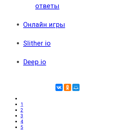
ответы
Онлайн игры
Slither io
Deep io
1
2
3
4
5