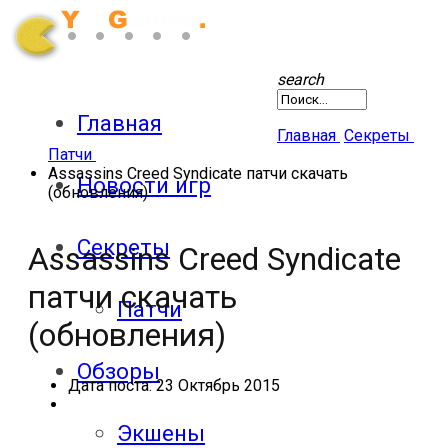
search
Главная
Главная
Секреты
Патчи
Assassins Creed Syndicate патчи скачать
Новости игр
(обновления)
Секреты
Assassins Creed Syndicate
патчи скачать
Патчи
(обновления)
Обзоры
Дата поста:
23 Октябрь 2015
Экшены