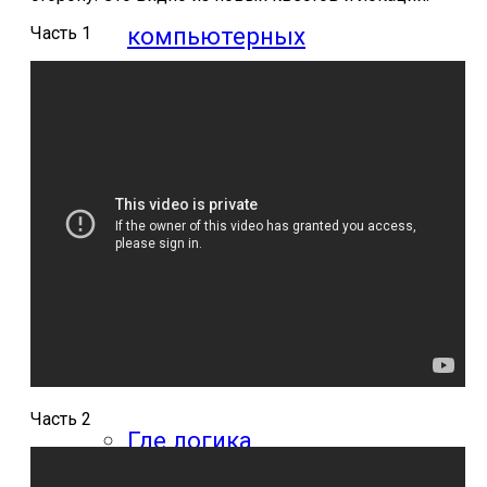
компьютерных
Часть 1
игр
Видео
прохождения
мобильных
игр
Часть 2
Где логика