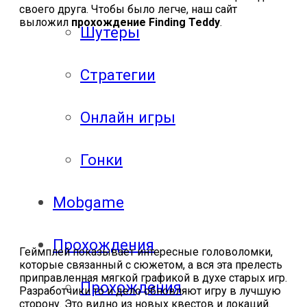
своего друга. Чтобы было легче, наш сайт
выложил
прохождение Finding Teddy
.
Шутеры
Стратегии
Онлайн игры
Гонки
Mobgame
Прохождения
Геймплей показывает интересные головоломки,
которые связанный с сюжетом, а вся эта прелесть
приправленная мягкой графикой в духе старых игр.
Прохождения
Разработчики то и дело обновляют игру в лучшую
сторону. Это видно из новых квестов и локаций.