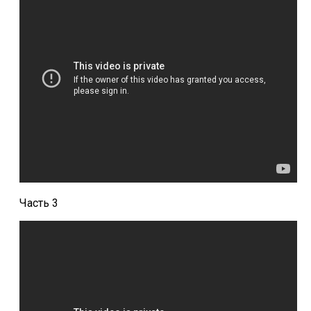
ответы
Онлайн игры
Slither io
Deep io
Часть 3