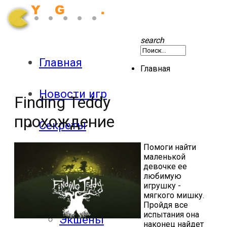
search
Главная
Главная
Новости игр
Finding Teddy
прохождение
Секреты
Помоги найти
Патчи
маленькой
девочке ее
любимую
игрушку -
Обзоры
мягкого мишку.
Пройдя все
испытания она
Экшены
наконец найдет