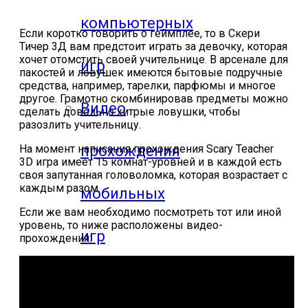
компьютерных
Если коротко говорить о геймплее, то в Скери
Тичер 3Д вам предстоит играть за девочку, которая
хочет отомстить своей учительнице. В арсенале для
игр
пакостей и ловушек имеются бытовые подручные
средства, например, тарелки, парфюмы и многое
другое. Грамотно скомбинировав предметы можно
Видео
сделать довольно хитрые ловушки, чтобы
разозлить учительницу.
прохождения
На момент написания прохождения Scary Teacher
3D игра имеет 15 комнат-уровней и в каждой есть
своя запутанная головоломка, которая возрастает с
каждым разом.
мобильных
Если же вам необходимо посмотреть тот или иной
уровень, то ниже расположены видео-
игр
прохождения:
Где логика