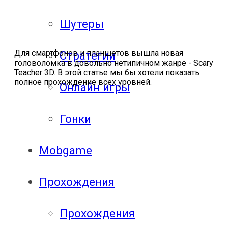
Шутеры
Для смартфонов и планшетов вышла новая
Стратегии
головоломка в довольно нетипичном жанре - Scary
Teacher 3D. В этой статье мы бы хотели показать
полное прохождение всех уровней.
Онлайн игры
Гонки
Mobgame
Прохождения
Прохождения