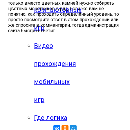
только вместо цветных камней нужно собирать
цветных монстриков в ряд. Если же вам не
компьютерных
понятно, как проходить определённый уровень, то
просто посмотрите ответ в этом прохождении или
же спросите в комментарии, тогда администрация
игр
сайта быстро ответит.
Видео
прохождения
мобильных
игр
Где логика