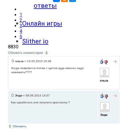
ответы
1
2
Онлайн игры
3
4
5
Slither io
8830
Обновить комментарии
Deep io
эльза
» 13.05.2015 15:36
−2
Когда появляется птичка с щитом куда именно надо
нажимать????
эльза
Энди
» 08.08.2014 14:07
−1
Как заработать или получить кристаллы ?
Энди
Обновить