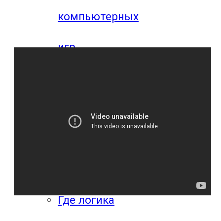
компьютерных
игр
Видео
прохождения
мобильных
игр
Где логика