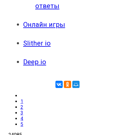
ответы
Онлайн игры
Slither io
Deep io
1
2
3
4
5
24085