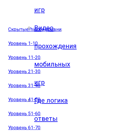
игр
Видео
Скрытые/hidden уровни
.
Уровень 1-10
.
прохождения
Уровень 11-20
.
мобильных
Уровень 21-30
.
игр
Уровень 31-40
.
Где логика
Уровень 41-50
.
Уровень 51-60
.
ответы
Уровень 61-70
.