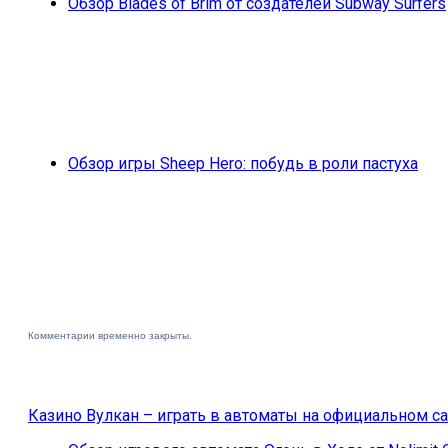
Обзор Blades of Brim от создателей Subway Surfers
Обзор игры Sheep Hero: побудь в роли пастуха
Комментарии временно закрыты.
Казино Вулкан – играть в автоматы на официальном са