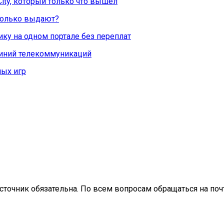
City, который только что вышел
Сколько выдают?
ку на одном портале без переплат
линий телекоммуникаций
ых игр
сточник обязательна. По всем вопросам обращаться на почт