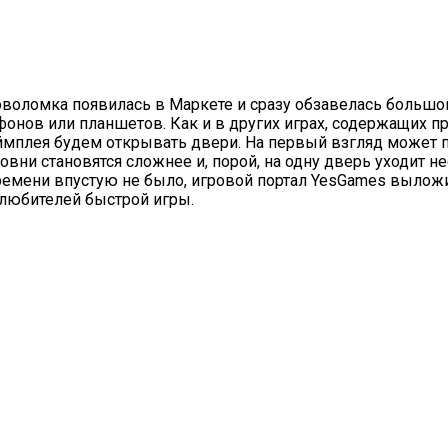
оволомка появилась в Маркете и сразу обзавелась большо
онов или планшетов. Как и в других играх, содержащих пр
мплея будем открывать двери. На первый взгляд может пок
овни становятся сложнее и, порой, на одну дверь уходит н
ремени впустую не было, игровой портал
YesGames
выложи
ля любителей быстрой игры.