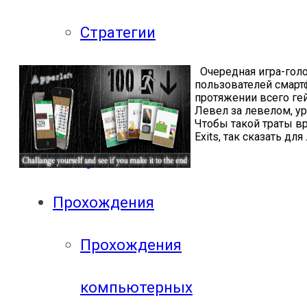
Стратегии
Очередная игра-гол
Онлайн игры
пользователей смартф
протяжении всего гей
Левел за левелом, ур
Гонки
Чтобы такой траты в
E
xits, так сказать д
Mobgame
Прохождения
Прохождения
компьютерных