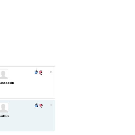
0
Vassassin
0
tucki60