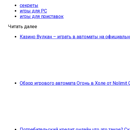
секреты
игры для PC
игры для приставок
Читать далее
Казино Вулкан – играть в автоматы на официальн
Обзор игрового автомата Огонь в Холе от Nolimit 
Потребительский кредит онлайн что это такое? 