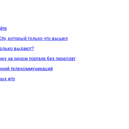
йте
City, который только что вышел
Сколько выдают?
ку на одном портале без переплат
линий телекоммуникаций
ых игр