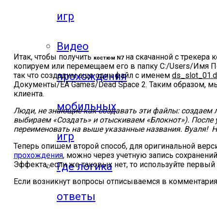
игр
Видео
Итак, чтобы получить
на скачанной с трекера 
костюм N7
копируем или перемещаем его в папку C:/Users/Имя П
прохождения
так что создадим еще один файл с именем
ds_slot_01.
Документы/EA Games/Dead Space 2. Таким образом, м
клиента.
мобильных
Люди, не знающие как создавать эти файлы: создаем 
выбираем «Создать» и отыскиваем «Блокнот»). После у
переименовать на выше указанные названия. Вуаля! 
игр
Теперь опишем второй способ, для оригинальной верси
прохождения
, можно через учетную запись сохранени
Эффекта, если же таковых нет, то используйте первый
Где логика
Если возникнут вопросы отписываемся в комментария
ответы