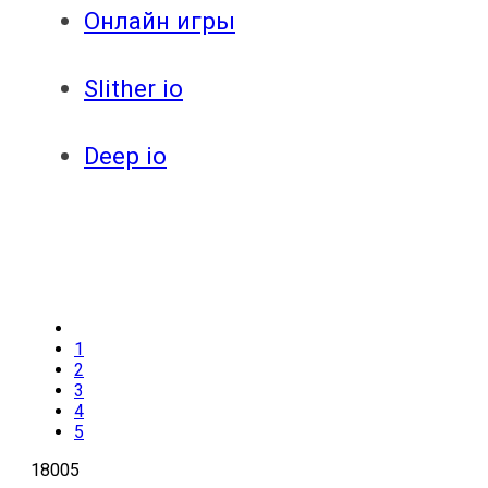
Онлайн игры
Slither io
Deep io
1
2
3
4
5
18005