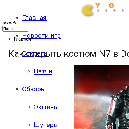
Главная
search
Новости игр
Главная
Как открыть костюм N7 в De
Секреты
Патчи
Обзоры
Экшены
Шутеры