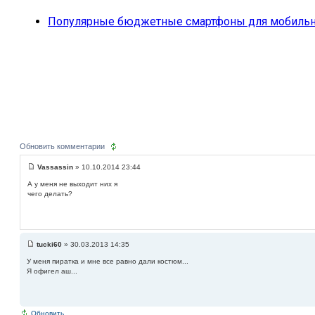
Популярные бюджетные смартфоны для мобильн
Обновить комментарии
Vassassin
» 10.10.2014 23:44
А у меня не выходит них я
чего делать?
tucki60
» 30.03.2013 14:35
У меня пиратка и мне все равно дали костюм...
Я офигел аш...
Обновить