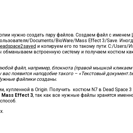
копии нужно создать пару файлов. Создаем файл с именем
ользователя/Documents/BioWare/Mass Effect 3/Save. Ино
deadspace2saved
и копируем его по такому пути: C:/Users/
ы обманываем встроенную систему и получаем костюм ка
любой файл, например, блокнота (правой мышкой кликаем 
 вас появится наподобие такого – «Текстовый документ.txt
Нужные файлики созданы.
и, купленной в Origin. Получить костюм N7 в Dead Space 
й
Mass Effect 3
, так как все нужные файлы хранятся именн
 способ.
х.