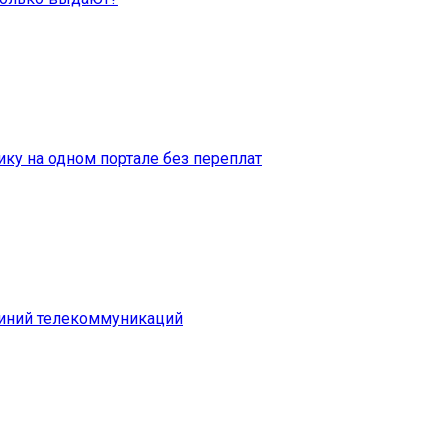
ку на одном портале без переплат
линий телекоммуникаций