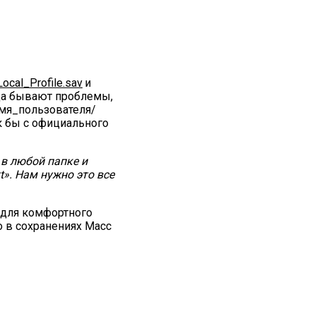
Local_Profile.sav
и
гда бывают проблемы,
Имя_пользователя/
к бы с официального
в любой папке и
». Нам нужно это все
3 для комфортного
о в сохранениях Масс