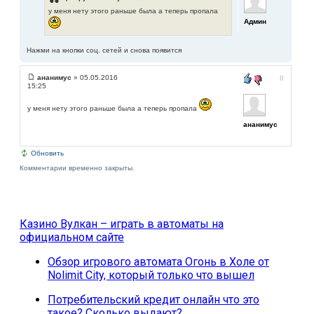
у меня нету этого раньше была а теперь пропала
Админ
Нажми на кнопки соц. сетей и снова появится
ананимус
» 05.05.2016
0
15:25
у меня нету этого раньше была а теперь пропала
ананимус
Обновить
Комментарии временно закрыты.
Казино Вулкан – играть в автоматы на
официальном сайте
Обзор игрового автомата Огонь в Холе от
Nolimit City, который только что вышел
Потребительский кредит онлайн что это
такое? Сколько выдают?