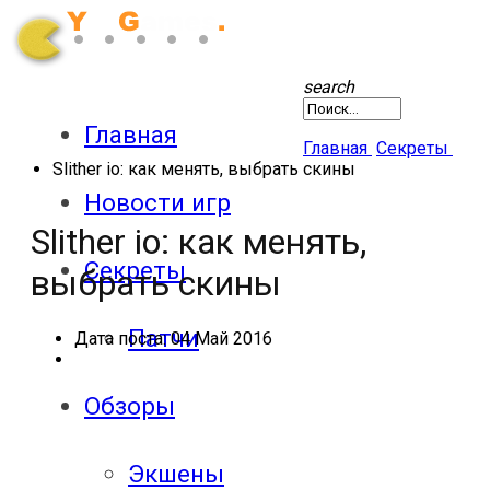
search
Главная
Главная
Секреты
Slither io: как менять, выбрать скины
Новости игр
Slither io: как менять,
Секреты
выбрать скины
Патчи
Дата поста:
04 Май 2016
Обзоры
Экшены