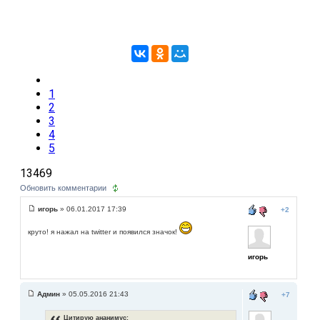
1
2
3
4
5
13469
Обновить комментарии
игорь
» 06.01.2017 17:39
+2
круто! я нажал на twitter и появился значок!
игорь
Админ
» 05.05.2016 21:43
+7
Цитирую ананимус: