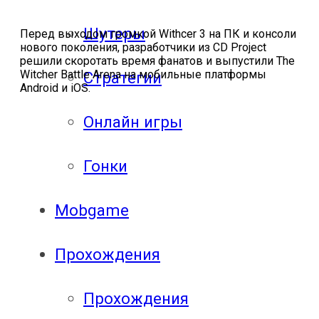
Шутеры
Перед выходом громкой Withcer 3 на ПК и консоли
нового поколения, разработчики из CD Project
решили скоротать время фанатов и выпустили The
Witcher Battle Arena на мобильные платформы
Стратегии
Android и iOS.
Онлайн игры
Гонки
Mobgame
Прохождения
Прохождения