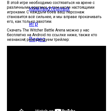
В этой игре необходимо состязаться на арене с
различными врагами, в том числе настоящими
компьютерных
игроками. С каждым боев ваш персонаж
становится всё сильнее, и мы вправе прокачивать
его, как только захотим.
игр
Скачать The Witcher Battle Arena можно у нас
бесплатно на Android по ссылке ниже, также кто
Видео
незнаком, рекомендуем трейлер:
прохождения
мобильных
игр
Где логика