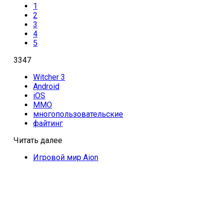
1
2
3
4
5
3347
Witcher 3
Android
iOS
MMO
многопользовательские
файтинг
Читать далее
Игровой мир Aion