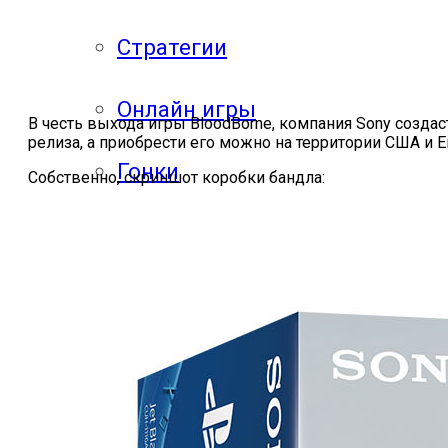
Стратегии
Онлайн игры
В честь выхода игры BloodBorne, компания Sony созда
релиза, а приобрести его можно на территории США и 
Гонки
Собственно, скриншот коробки бандла:
Mobgame
Прохождения
Прохождения
компьютерных