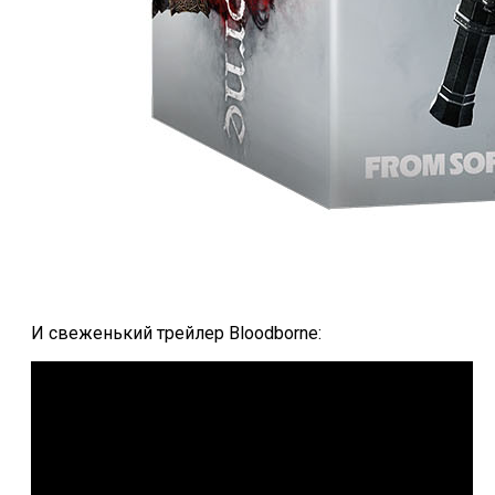
И свеженький трейлер Bloodborne: