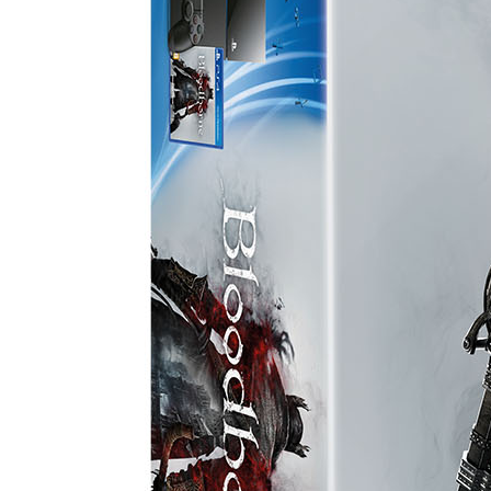
Онлайн игры
Slither io
Deep io