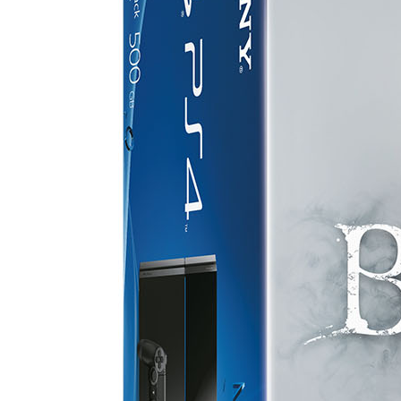
игр
Видео
прохождения
мобильных
игр
Где логика
ответы