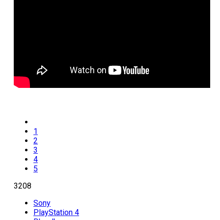
1
2
3
4
5
3208
Sony
PlayStation 4