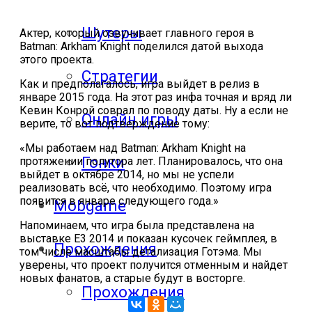
Шутеры
Актер, который озвучивает главного героя в
Batman: Arkham Knight поделился датой выхода
этого проекта.
Стратегии
Как и предполагалось, игра выйдет в релиз в
январе 2015 года. На этот раз инфа точная и вряд ли
Кевин Конрой соврал по поводу даты. Ну а если не
Онлайн игры
верите, то вот подтверждение тому:
«Мы работаем над Batman: Arkham Knight на
Гонки
протяжении полутора лет. Планировалось, что она
выйдет в октябре 2014, но мы не успели
реализовать всё, что необходимо. Поэтому игра
появится в январе следующего года.»
Mobgame
Напоминаем, что игра была представлена на
выставке Е3 2014 и показан кусочек геймплея, в
Прохождения
том числе масштабы детализация Готэма. Мы
уверены, что проект получится отменным и найдет
новых фанатов, а старые будут в восторге.
Прохождения