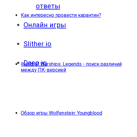
ответы
Как интересно провести карантин?
Онлайн игры
Slither io
Deep io
World of Warships: Legends - поиск различий
между ПК-версией
Обзор игры Wolfenstein: Youngblood