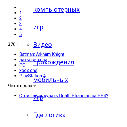
компьютерных
1
2
3
игр
4
5
Видео
3761
Batman: Arkham Knight
даты выхода
прохождения
PC
xbox one
PlayStation 4
мобильных
Читать далее
Стоит ли покупать Death Stranding на PS4?
игр
Где логика