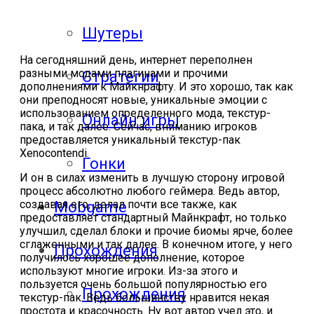
Шутеры
На сегодняшний день, интернет переполнен
разными модами плагинами и прочими
Стратегии
дополнениями к Майкнрафту. И это хорошо, так как
они преподносят новые, уникальные эмоции с
использованием определенного мода, текстур-
Онлайн игры
пака, и так далее. Сейчас, вниманию игроков
предоставляется уникальный текстур-пак
Xenocontendi.
Гонки
И он в силах изменить в лучшую сторону игровой
процесс абсолютно любого геймера. Ведь автор,
создавая его, делал почти все также, как
Mobgame
предоставляет стандартный Майнкрафт, но только
улучшил, сделал блоки и прочие биомы ярче, более
сглаженными и так далее. В конечном итоге, у него
Прохождения
получилось хорошее дополнение, которое
используют многие игроки. Из-за этого и
пользуется очень большой популярностью его
Прохождения
текстур-пак. Ведь большинству нравится некая
простота и красочность. Ну вот автор учел это, и