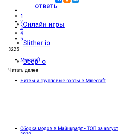
ответы
1
2
Онлайн игры
3
4
5
Slither io
3225
Minecraft
Deep io
Читать далее
Битвы и групповые охоты в Minecraft
Сборка модов в Майнкрафт - ТОП за август