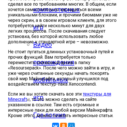
сделал все по требованиям многих. В общем, если
компьютерных
хочется самостоятельно насладиться всеми
уникальными блоками, и прочими биомами уже не
через скрин, а в своем игровом клиенте, для этого
потребуется найти несколько минут для двух
игр
легких процессов. После скачивания следует
установка, без которой использовать любое
дополнение к стандартной игре – невозможно.
Видео
Не стоит пугаться длинных установочный путей и
прочих функций. Вам потребуется только
прохождения
переместить скачанный архив в папку
«Resoursepack». После чего можно зайти в игру, и
уже через считанные секунды начать покорять
свой мир Майнкрафта, который улучшился под
мобильных
воздействием текстур-пака Xenocontendi.
Если же вы хотите скачать все эти
текстуры для
игр
Minecraft
, то это можно сделать на сайте
указанном в ссылке. Там есть огромные и
интересные паки для любой версии Майнкрафта.
Где логика
Кроме этого, можно почитать интересные статьи.