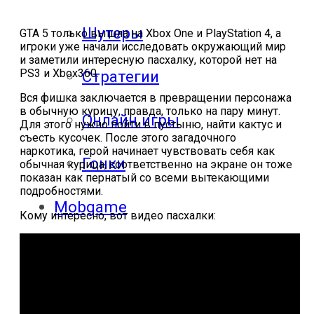
Шутеры
GTA 5 только вышла на Xbox One и PlayStation 4, а
игроки уже начали исследовать окружающий мир
и заметили интересную пасхалку, которой нет на
PS3 и Xbox360.
Стратегии
Вся фишка заключается в превращении персонажа
в обычную курицу, правда, только на пару минут.
Онлайн игры
Для этого нужно пойти в пустыню, найти кактус и
съесть кусочек. После этого загадочного
наркотика, герой начинает чувствовать себя как
Гонки
обычная курица, соответственно на экране он тоже
показан как пернатый со всеми вытекающими
подробностями.
Mobgame
Кому интересно, вот видео пасхалки:
Прохождения
Прохождения