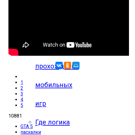
компьютерных
игр
Видео
прохождения
1
мобильных
2
3
4
игр
5
10881
Где логика
GTA 5
пасхалки