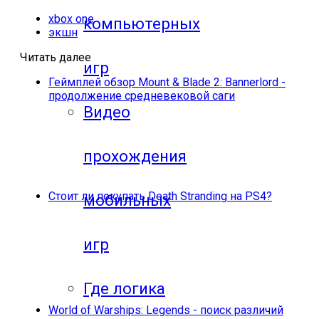
xbox one
компьютерных
экшн
Читать далее
игр
Геймплей обзор Mount & Blade 2: Bannerlord -
продолжение средневековой саги
Видео
прохождения
Стоит ли покупать Death Stranding на PS4?
мобильных
игр
Где логика
World of Warships: Legends - поиск различий