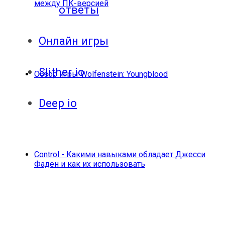
между ПК-версией
ответы
Онлайн игры
Slither io
Обзор игры Wolfenstein: Youngblood
Deep io
Control - Какими навыками обладает Джесси
Фаден и как их использовать