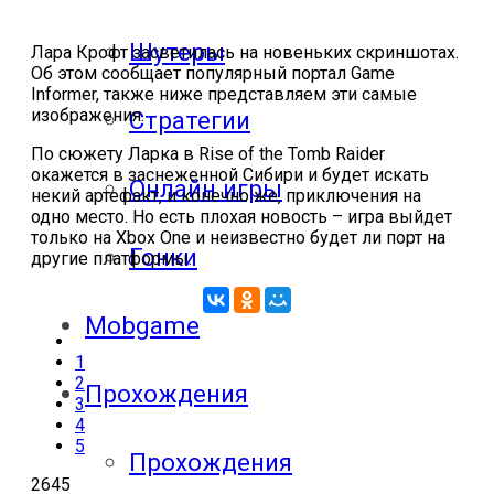
Шутеры
Лара Крофт засветилась на новеньких скриншотах.
Об этом сообщает популярный портал Game
Informer, также ниже представляем эти самые
изображения.
Стратегии
По сюжету Ларка в Rise of the Tomb Raider
окажется в заснеженной Сибири и будет искать
Онлайн игры
некий артефакт, и конечно же, приключения на
одно место. Но есть плохая новость – игра выйдет
только на Xbox One и неизвестно будет ли порт на
Гонки
другие платформы.
Mobgame
1
2
Прохождения
3
4
5
Прохождения
2645