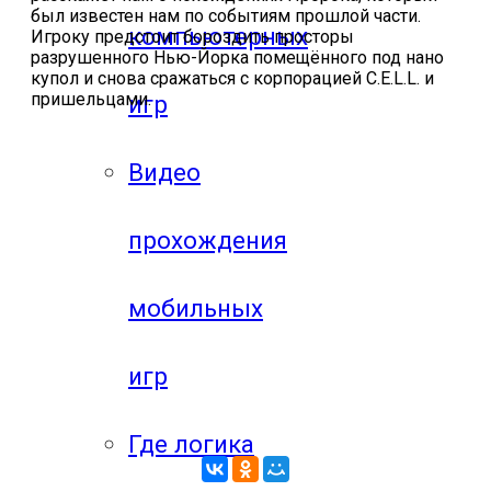
был известен нам по событиям прошлой части.
компьютерных
Игроку предстоит бороздить просторы
разрушенного Нью-Йорка помещённого под нано
купол и снова сражаться с корпорацией C.E.L.L. и
пришельцами.
игр
Видео
прохождения
мобильных
игр
Где логика