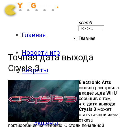
search
Главная
Главная
Новости игр
Точная дата выхода
Crysis 3
Секреты
Electronic Arts
Патчи
сильно расстроила
владельцев
Wii U
сообщив о том,
что
дата выхода
Обзоры
Crysis 3
может
стать вечной из-за
отказа
Экшены
портирования на Nintendo. О столь печальной