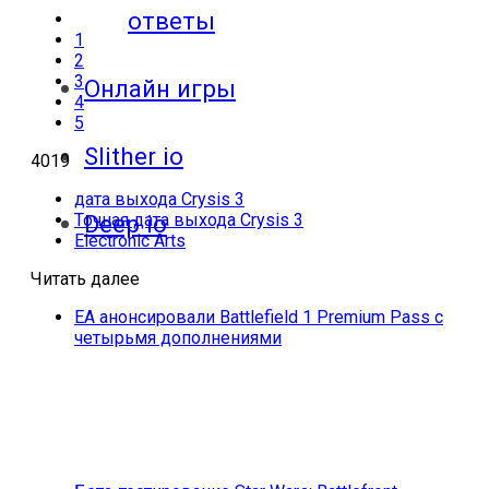
ответы
1
2
3
Онлайн игры
4
5
Slither io
4019
дата выхода Crysis 3
Точная дата выхода Crysis 3
Deep io
Electronic Arts
Читать далее
EA анонсировали Battlefield 1 Premium Pass с
четырьмя дополнениями