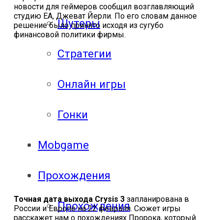
новости для геймеров сообщил возглавляющий
студию
EA
, Джеват Йерли. По его словам данное
Шутеры
решение было принято исходя из сугубо
финансовой политики фирмы.
Стратегии
Онлайн игры
Гонки
Mobgame
Прохождения
Точная дата выхода Crysis 3
запланирована в
Прохождения
России и Европе на 22 февраля. Сюжет игры
расскажет нам о похождениях Пророка, который