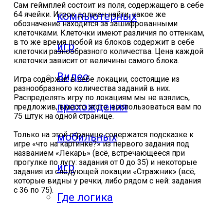
Сам геймплей состоит из поля, содержащего в себе
64 ячейки. Игрок должен найти, какое же
компьютерных
обозначение находится за зашифрованными
клеточками. Клеточки имеют различия по оттенкам,
в то же время любой из блоков содержит в себе
игр
клеточки разнообразного количества. Цена каждой
клеточки зависит от величины самого блока.
Видео
Игра содержит в себе локации, состоящие из
разнообразного количества заданий в них.
Распределять игру по локациям мы не взялись,
прохождения
предложив, вместо этого, воспользоваться вам по
75 штук на одной странице.
Только на этой странице содержатся подсказке к
мобильных
игре «что на картинке?» из первого задания под
названием «Лекарь» (всё, встречающееся при
прогулке по лугу: задания от 0 до 35) и некоторые
игр
задания из следующей локации «Стражник» (всё,
которые видны у речки, либо рядом с ней: задания
с 36 по 75).
Где логика