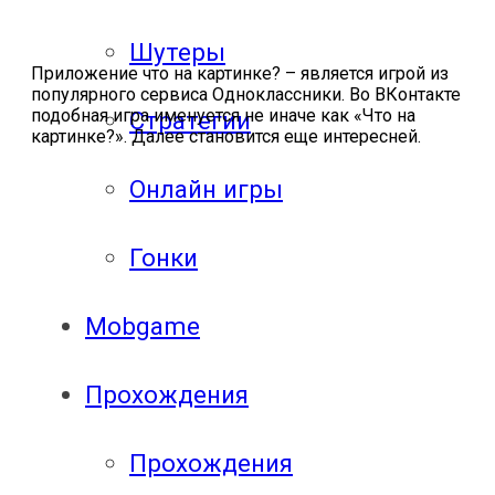
Шутеры
Приложение что на картинке? – является игрой из
популярного сервиса Одноклассники. Во ВКонтакте
подобная игра именуется не иначе как «Что на
Стратегии
картинке?». Далее становится еще интересней.
Онлайн игры
Гонки
Mobgame
Прохождения
Прохождения