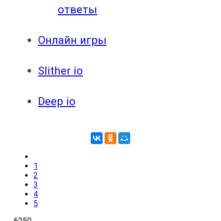
ответы
Онлайн игры
Slither io
Deep io
1
2
3
4
5
6250