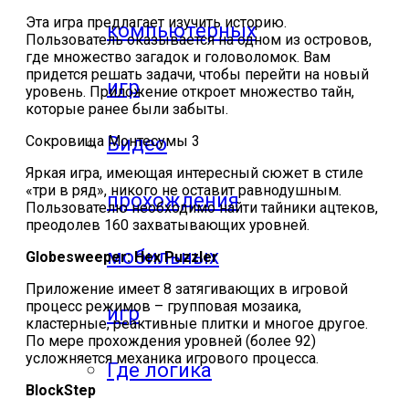
Эта игра предлагает изучить историю.
компьютерных
Пользователь оказывается на одном из островов,
где множество загадок и головоломок. Вам
придется решать задачи, чтобы перейти на новый
игр
уровень. Приложение откроет множество тайн,
которые ранее были забыты.
Видео
Сокровища Монтесумы 3
Яркая игра, имеющая интересный сюжет в стиле
«три в ряд», никого не оставит равнодушным.
прохождения
Пользователю необходимо найти тайники ацтеков,
преодолев 160 захватывающих уровней.
мобильных
Globesweeper: Hex Puzzler
Приложение имеет 8 затягивающих в игровой
процесс режимов – групповая мозаика,
игр
кластерные, реактивные плитки и многое другое.
По мере прохождения уровней (более 92)
усложняется механика игрового процесса.
Где логика
BlockStep