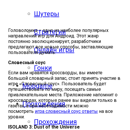
Шутеры
Головоломка – одно из наиболее популярных
Стратегии
направлений игр для Андроид. Этот жанр
постоянно эволюционирует, разработчики
предлагают все новые способы, заставляющие
Онлайн игры
пользователя думать.
Словесный соус
Гонки
Если вам нравятся кроссворды, вы имеете
большой словарный запас, стоит принять участие в
игре «Словесный соус». Пользователь будет
Mobgame
путешествовать по миру, посещать самые
привлекательные места. Приложение напомнит о
кроссвордах, которые ранее вы видели только в
Прохождения
газетах, а при необходимости можно
посмотреть
игра словесный соус ответы
на все
уровни.
Прохождения
ISOLAND 3: Dust of the Universe