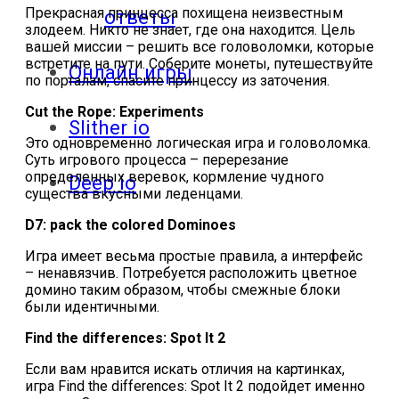
Прекрасная принцесса похищена неизвестным
ответы
злодеем. Никто не знает, где она находится. Цель
вашей миссии – решить все головоломки, которые
встретите на пути. Соберите монеты, путешествуйте
Онлайн игры
по порталам, спасите принцессу из заточения.
Cut the Rope: Experiments
Slither io
Это одновременно логическая игра и головоломка.
Суть игрового процесса – перерезание
определенных веревок, кормление чудного
Deep io
существа вкусными леденцами.
D7: pack the colored Dominoes
Игра имеет весьма простые правила, а интерфейс
– ненавязчив. Потребуется расположить цветное
домино таким образом, чтобы смежные блоки
были идентичными.
Find the differences: Spot It 2
Если вам нравится искать отличия на картинках,
игра Find the differences: Spot It 2 подойдет именно